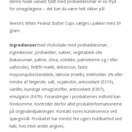
denne hvide variant fyldt med jordnøddesmør er en fryd
for smagsløgene – det kan du være helt sikker på!
Reese’s White Peanut Butter Cups sælges i pakker med 39
gram.
Ingredienser:
hvid chokolade med jordnøddesmør,
ingredienser: jordnødder, sukker, vegetabilsk olie
(kakaosmør, palme, shea, solsikke, palmekerne og / eller
saflorolie), fedtfri mælk, dekstrose, faste
majssirupsbestanddele, laktose (mælk), indeholder 2% eller
mindre af følgende: salt, sojalecitin, antioxidant (E319),
vanillin, kunstige smagsstoffer, antioxidant (E307),
emulgator (E476). Forandringer i produkternes indhold kan
forekomme. Kontroller derfor altid produktinformationerne
på originalindpakningen. Kontakt vores kundeservice ved
spørgsmål. Produktet har mindst fire ugers holdbarhed ved
køb, hvis intet andet angives.