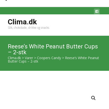
Clima.dk
Slik, chokolade, drikke og snacks
Reese’s White Peanut Butter Cups
– 2-stk
Clima.dk
>
Varer
>
Coopers Candy
>
Reese’s White Peanut
Butter Cups – 2-stk