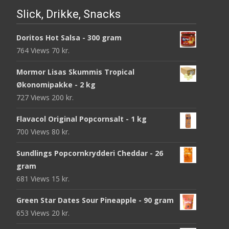
Slick, Drikke, Snacks
Doritos Hot Salsa - 300 gram
764 Views
70
kr.
Mormor Lisas Skummis Tropical
Økonomipakke - 2 kg
727 Views
200
kr.
Flavacol Original Popcornsalt - 1 kg
700 Views
80
kr.
Sundlings Popcornkrydderi Cheddar - 26
gram
681 Views
15
kr.
Green Star Dates Sour Pineapple - 90 gram
653 Views
20
kr.