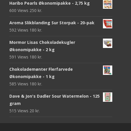
Haribo Pearls Økonomipakke - 2,75 kg
600 Views
250
kr.
Aroma Slikblanding Sur Storpak - 20-pak
592 Views
180
kr.
Mormor Lisas Chokoladekugler
Økonomipakke - 2 kg
591 Views
180
kr.
Chokolademønter Flerfarvede
Økonomipakke - 1 kg
585 Views
180
kr.
Dave & Jon's Dadler Sour Watermelon - 125
gram
515 Views
20
kr.