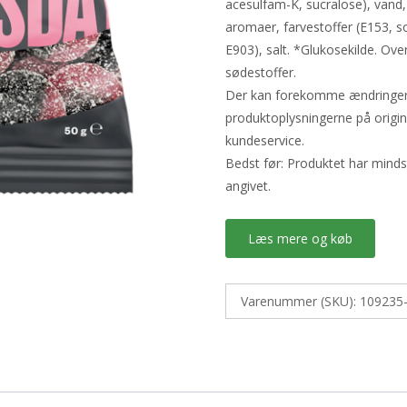
acesulfam-K, sucralose), vand, 
aromaer, farvestoffer (E153, so
E903), salt. *Glukosekilde. Ove
sødestoffer.
Der kan forekomme ændringer i 
produktoplysningerne på origi
kundeservice.
Bedst før: Produktet har mind
angivet.
Læs mere og køb
Varenummer (SKU):
109235