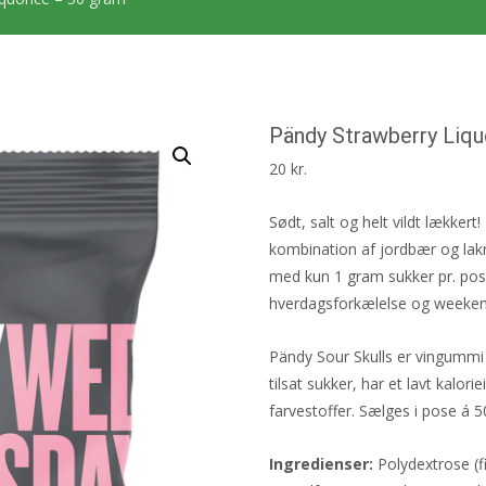
Pändy Strawberry Liqu
20
kr.
Sødt, salt og helt vildt lække
kombination af jordbær og lakr
med kun 1 gram sukker pr. pose 
hverdagsforkælelse og weeke
Pändy Sour Skulls er vingummi 
tilsat sukker, har et lavt kalor
farvestoffer. Sælges i pose á 
Ingredienser:
Polydextrose (fi