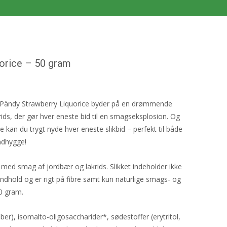
orice – 50 gram
rt! Pändy Strawberry Liquorice byder på en drømmende
ids, der gør hver eneste bid til en smagseksplosion. Og
kan du trygt nyde hver eneste slikbid – perfekt til både
ndhygge!
med smag af jordbær og lakrids. Slikket indeholder ikke
ieindhold og er rigt på fibre samt kun naturlige smags- og
50 gram.
ber), isomalto-oligosaccharider*, sødestoffer (erytritol,