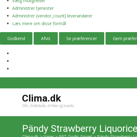
Vælg muligheder
Administrer tjenester
Administrer {vendor_count} leverandører
Læs mere om disse formål
Godkend
Afvis
Se præferencer
Gem præfer
Clima.dk
Slik, chokolade, drikke og snacks
Pändy Strawberry Liquoric
Clima.dk
>
Varer
>
ERT Godis Singel
>
Pändy Strawberry Li