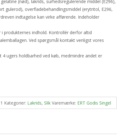
gelatine (nød), lakrids, surhedsregulerende middel (E296),
rt gulerod), overfladebehandlingsmiddel (erytritol, E296,
rdreven indtagelse kan virke afførende. Indeholder
produkternes indhold. Kontrollér derfor altid
nalemballagen. Ved spørgsmål kontakt venligst vores
st 4 ugers holdbarhed ved køb, medmindre andet er
-1
Kategorier:
Lakrids
,
Slik
Varemærke:
ERT Godis Singel