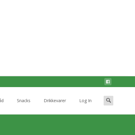
Search
åd
Snacks
Drikkevarer
Log In
for: