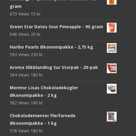
gram
673 Views
15
kr.
Green Star Dates Sour Pineapple - 90 gram
646 Views
20
kr.
Haribo Pearls Økonomipakke - 2,75 kg
593 Views
250
kr.
Aroma Slikblanding Sur Storpak - 20-pak
584 Views
180
kr.
Mormor Lisas Chokoladekugler
Økonomipakke - 2 kg
582 Views
180
kr.
Chokolademønter Flerfarvede
Økonomipakke - 1 kg
578 Views
180
kr.