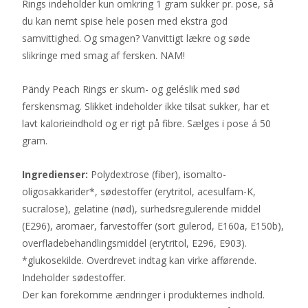
Rings indeholder kun omkring 1 gram sukker pr. pose, så
du kan nemt spise hele posen med ekstra god
samvittighed. Og smagen? Vanvittigt lækre og søde
slikringe med smag af fersken. NAM!
Pändy Peach Rings er skum- og geléslik med sød
ferskensmag. Slikket indeholder ikke tilsat sukker, har et
lavt kalorieindhold og er rigt på fibre. Sælges i pose á 50
gram.
Ingredienser:
Polydextrose (fiber), isomalto-
oligosakkarider*, sødestoffer (erytritol, acesulfam-K,
sucralose), gelatine (nød), surhedsregulerende middel
(E296), aromaer, farvestoffer (sort gulerod, E160a, E150b),
overfladebehandlingsmiddel (erytritol, E296, E903).
*glukosekilde. Overdrevet indtag kan virke afførende.
Indeholder sødestoffer.
Der kan forekomme ændringer i produkternes indhold.