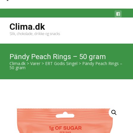
Clima.dk
Slik, chokolade, drikke og snacks
Pändy Peach Rings – 50 gram
Clima.dk
>
Varer
>
ERT Godis Singel
>
Pändy Peach Rings –
50 gram