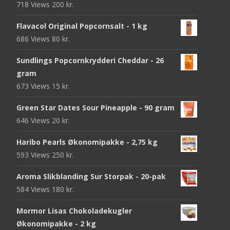
718 Views
200
kr.
Flavacol Original Popcornsalt - 1 kg
686 Views
80
kr.
Sundlings Popcornkrydderi Cheddar - 26
gram
673 Views
15
kr.
Green Star Dates Sour Pineapple - 90 gram
646 Views
20
kr.
Haribo Pearls Økonomipakke - 2,75 kg
593 Views
250
kr.
Aroma Slikblanding Sur Storpak - 20-pak
584 Views
180
kr.
Mormor Lisas Chokoladekugler
Økonomipakke - 2 kg