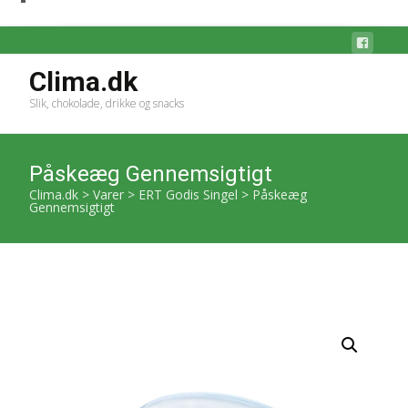
Clima.dk
Slik, chokolade, drikke og snacks
Påskeæg Gennemsigtigt
Clima.dk
>
Varer
>
ERT Godis Singel
>
Påskeæg
Gennemsigtigt