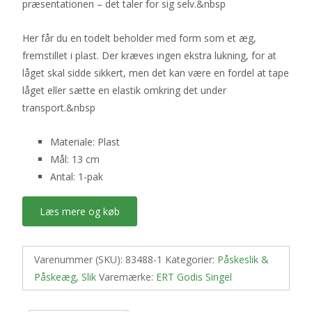
præsentationen – det taler for sig selv.&nbsp
Her får du en todelt beholder med form som et æg,
fremstillet i plast. Der kræves ingen ekstra lukning, for at
låget skal sidde sikkert, men det kan være en fordel at tape
låget eller sætte en elastik omkring det under
transport.&nbsp
Materiale: Plast
Mål: 13 cm
Antal: 1-pak
Læs mere og køb
Varenummer (SKU):
83488-1
Kategorier:
Påskeslik &
Påskeæg
,
Slik
Varemærke:
ERT Godis Singel