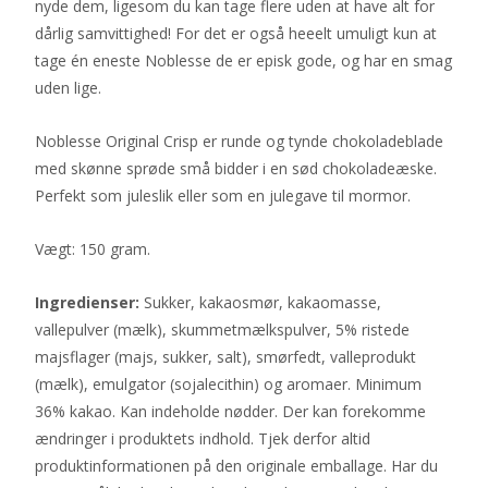
nyde dem, ligesom du kan tage flere uden at have alt for
dårlig samvittighed! For det er også heeelt umuligt kun at
tage én eneste Noblesse de er episk gode, og har en smag
uden lige.
Noblesse Original Crisp er runde og tynde chokoladeblade
med skønne sprøde små bidder i en sød chokoladeæske.
Perfekt som juleslik eller som en julegave til mormor.
Vægt: 150 gram.
Ingredienser:
Sukker, kakaosmør, kakaomasse,
vallepulver (mælk), skummetmælkspulver, 5% ristede
majsflager (majs, sukker, salt), smørfedt, valleprodukt
(mælk), emulgator (sojalecithin) og aromaer. Minimum
36% kakao. Kan indeholde nødder. Der kan forekomme
ændringer i produktets indhold. Tjek derfor altid
produktinformationen på den originale emballage. Har du