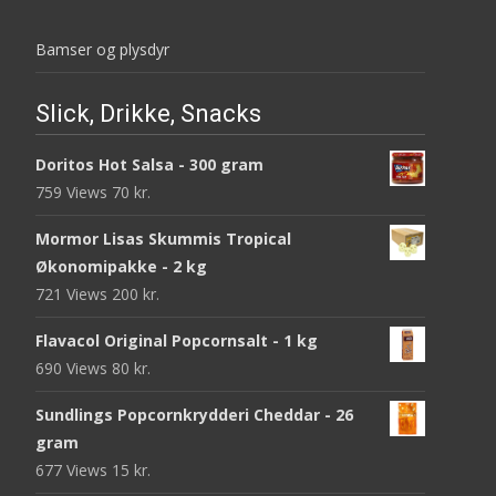
Bamser og plysdyr
Slick, Drikke, Snacks
Doritos Hot Salsa - 300 gram
759 Views
70
kr.
Mormor Lisas Skummis Tropical
Økonomipakke - 2 kg
721 Views
200
kr.
Flavacol Original Popcornsalt - 1 kg
690 Views
80
kr.
Sundlings Popcornkrydderi Cheddar - 26
gram
677 Views
15
kr.