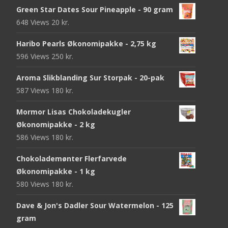
Green Star Dates Sour Pineapple - 90 gram
648 Views
20
kr.
Haribo Pearls Økonomipakke - 2,75 kg
596 Views
250
kr.
Aroma Slikblanding Sur Storpak - 20-pak
587 Views
180
kr.
Mormor Lisas Chokoladekugler
Økonomipakke - 2 kg
586 Views
180
kr.
Chokolademønter Flerfarvede
Økonomipakke - 1 kg
580 Views
180
kr.
Dave & Jon's Dadler Sour Watermelon - 125
gram