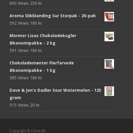
600 Views
250
kr.
Aroma Slikblanding Sur Storpak - 20-pak
592 Views
180
kr.
Mormor Lisas Chokoladekugler
Økonomipakke - 2 kg
591 Views
180
kr.
Chokolademønter Flerfarvede
Økonomipakke - 1 kg
585 Views
180
kr.
Dave & Jon's Dadler Sour Watermelon - 125
gram
515 Views
20
kr.
Copyright © Clima.dk