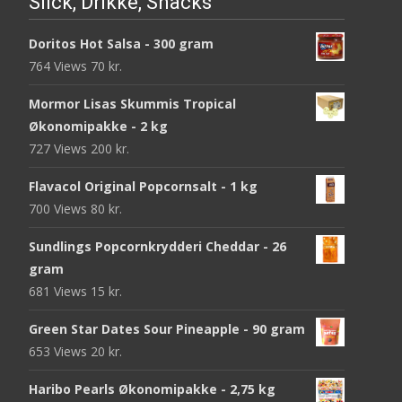
Slick, Drikke, Snacks
Doritos Hot Salsa - 300 gram
764 Views
70
kr.
Mormor Lisas Skummis Tropical
Økonomipakke - 2 kg
727 Views
200
kr.
Flavacol Original Popcornsalt - 1 kg
700 Views
80
kr.
Sundlings Popcornkrydderi Cheddar - 26
gram
681 Views
15
kr.
Green Star Dates Sour Pineapple - 90 gram
653 Views
20
kr.
Haribo Pearls Økonomipakke - 2,75 kg