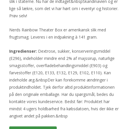
slik i staterne. Nu har de indtaget&nbspSkandinavien og er
lige så lækre, som det vi har hørt om i eventyr og historier.
Prøv selv!
Nerds Rainbow Theater Box er amerikansk slik med
frugtsmag. Leveres i en indpakning à 141 gram.
Ingredienser:
Dextrose, sukker, konserveringsmiddel
(E296), indeholder mindre end 2% af majssirup, naturlige
smagsstoffer, overfladebehandlingsmiddel (E903) og
farvestoffer (E120, E133, E132, E129, E102, E110). Kan
indeholde æg.&nbspDer kan forekomme ændringer i
produktindholdet. Tjek derfor altid produktinformationen
på den originale emballage. Har du spørgsmål, bedes du
kontakte vores kundeservice. Bedst før: Produktet har
mindst 4 ugers holdbarhed fra købsdatoen, hvis der ikke er
angivet andet på pakken.&nbsp