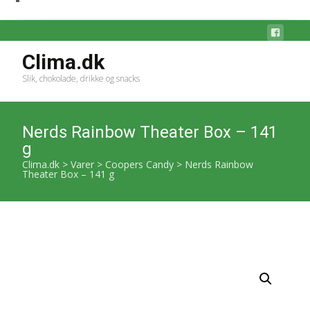
Clima.dk
Slik, chokolade, drikke og snacks
Nerds Rainbow Theater Box – 141
g
Clima.dk
>
Varer
>
Coopers Candy
>
Nerds Rainbow
Theater Box – 141 g