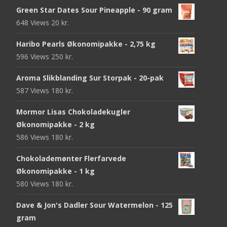
Green Star Dates Sour Pineapple - 90 gram
648 Views
20
kr.
Haribo Pearls Økonomipakke - 2,75 kg
596 Views
250
kr.
Aroma Slikblanding Sur Storpak - 20-pak
587 Views
180
kr.
Mormor Lisas Chokoladekugler
Økonomipakke - 2 kg
586 Views
180
kr.
Chokolademønter Flerfarvede
Økonomipakke - 1 kg
580 Views
180
kr.
Dave & Jon's Dadler Sour Watermelon - 125
gram