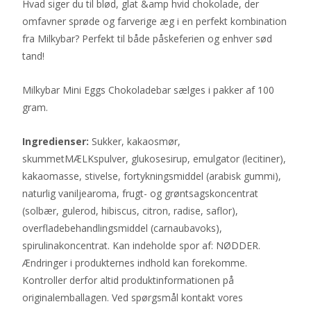
Hvad siger du til blød, glat &amp hvid chokolade, der
omfavner sprøde og farverige æg i en perfekt kombination
fra Milkybar? Perfekt til både påskeferien og enhver sød
tand!
Milkybar Mini Eggs Chokoladebar sælges i pakker af 100
gram.
Ingredienser:
Sukker, kakaosmør,
skummetMÆLKspulver, glukosesirup, emulgator (lecitiner),
kakaomasse, stivelse, fortykningsmiddel (arabisk gummi),
naturlig vaniljearoma, frugt- og grøntsagskoncentrat
(solbær, gulerod, hibiscus, citron, radise, saflor),
overfladebehandlingsmiddel (carnaubavoks),
spirulinakoncentrat. Kan indeholde spor af: NØDDER.
Ændringer i produkternes indhold kan forekomme.
Kontroller derfor altid produktinformationen på
originalemballagen. Ved spørgsmål kontakt vores