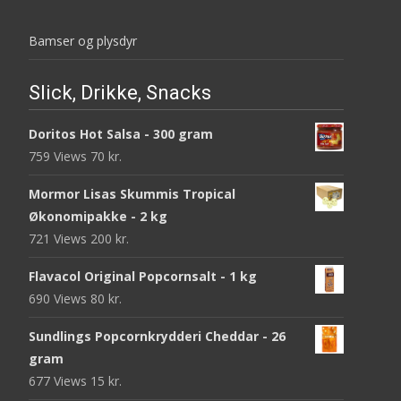
Bamser og plysdyr
Slick, Drikke, Snacks
Doritos Hot Salsa - 300 gram
759 Views
70
kr.
Mormor Lisas Skummis Tropical
Økonomipakke - 2 kg
721 Views
200
kr.
Flavacol Original Popcornsalt - 1 kg
690 Views
80
kr.
Sundlings Popcornkrydderi Cheddar - 26
gram
677 Views
15
kr.