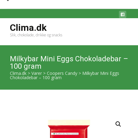
Clima.dk
Slik, chokolade, drikke og snacks
Milkybar Mini Eggs Chokoladebar –
100 gram
Clima.dk
>
Varer
>
Coopers Candy
>
Milkybar Mini Eggs
Chokoladebar – 100 gram