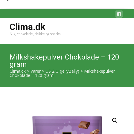
Clima.dk
Slik, chokolade, drikke og snacks
Milkshakepulver Chokolade – 120
gram
Clima.dk
>
Varer
>
US 2 U (JellyBelly)
>
Milkshakepulver
Chokolade – 120 gram