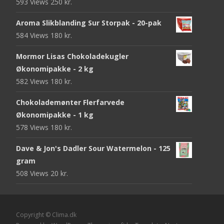
593 Views
250
kr.
Aroma Slikblanding Sur Storpak - 20-pak
584 Views
180
kr.
Mormor Lisas Chokoladekugler
Økonomipakke - 2 kg
582 Views
180
kr.
Chokolademønter Flerfarvede
Økonomipakke - 1 kg
578 Views
180
kr.
Dave & Jon's Dadler Sour Watermelon - 125
gram
508 Views
20
kr.
Copyright © Clima.dk