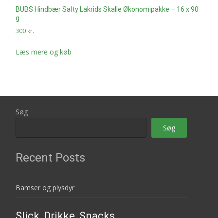
BUBS Hindbær Salty Lakrids Skalle Økonomipakke – 16 x 90
g
300
kr.
Læs mere og køb
Søg
Søg
Recent Posts
Bamser og plysdyr
Slick, Drikke, Snacks