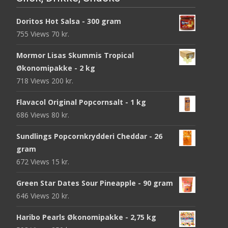
Doritos Hot Salsa - 300 gram
755 Views
70
kr.
Mormor Lisas Skummis Tropical
Økonomipakke - 2 kg
718 Views
200
kr.
Flavacol Original Popcornsalt - 1 kg
686 Views
80
kr.
Sundlings Popcornkrydderi Cheddar - 26
gram
672 Views
15
kr.
Green Star Dates Sour Pineapple - 90 gram
646 Views
20
kr.
Haribo Pearls Økonomipakke - 2,75 kg