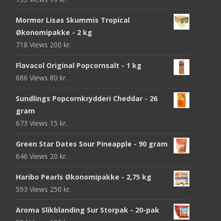
Mormor Lisas Skummis Tropical
Økonomipakke - 2 kg
718 Views
200
kr.
Flavacol Original Popcornsalt - 1 kg
686 Views
80
kr.
Sundlings Popcornkrydderi Cheddar - 26
gram
673 Views
15
kr.
Green Star Dates Sour Pineapple - 90 gram
646 Views
20
kr.
Haribo Pearls Økonomipakke - 2,75 kg
593 Views
250
kr.
Aroma Slikblanding Sur Storpak - 20-pak