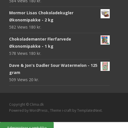
584 Views
180
kr.
Mormor Lisas Chokoladekugler
Økonomipakke - 2 kg
582 Views
180
kr.
Chokolademønter Flerfarvede
Økonomipakke - 1 kg
578 Views
180
kr.
Dave & Jon's Dadler Sour Watermelon - 125
gram
509 Views
20
kr.
Copyright © Clima.dk
Powered by WordPress
, Theme
i-craft
by TemplatesNext.
Administrer samtykke