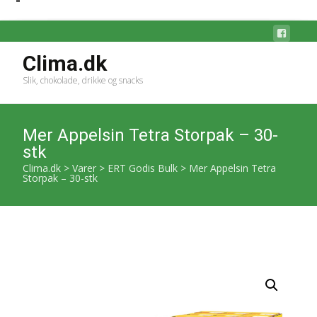
Clima.dk
Slik, chokolade, drikke og snacks
Mer Appelsin Tetra Storpak – 30-
stk
Clima.dk
>
Varer
>
ERT Godis Bulk
>
Mer Appelsin Tetra
Storpak – 30-stk