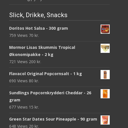
Slick, Drikke, Snacks
Doritos Hot Salsa - 300 gram
759 Views
70
kr.
Mormor Lisas Skummis Tropical
Økonomipakke - 2 kg
721 Views
200
kr.
Flavacol Original Popcornsalt - 1 kg
690 Views
80
kr.
Sundlings Popcornkrydderi Cheddar - 26
gram
677 Views
15
kr.
Green Star Dates Sour Pineapple - 90 gram
648 Views
20
kr.