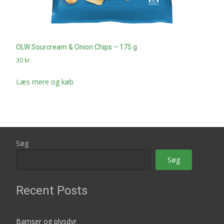
OLW Sourcream & Onion Chips – 175 g
30
kr.
Læs mere og køb
Søg
Søg
Recent Posts
Bamser og plysdyr