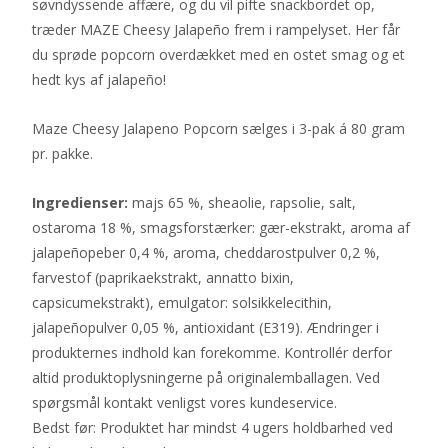
søvndyssende affære, og du vil pifte snackbordet op,
træder MAZE Cheesy Jalapeño frem i rampelyset. Her får
du sprøde popcorn overdækket med en ostet smag og et
hedt kys af jalapeño!
Maze Cheesy Jalapeno Popcorn sælges i 3-pak á 80 gram
pr. pakke.
Ingredienser:
majs 65 %, sheaolie, rapsolie, salt,
ostaroma 18 %, smagsforstærker: gær-ekstrakt, aroma af
jalapeñopeber 0,4 %, aroma, cheddarostpulver 0,2 %,
farvestof (paprikaekstrakt, annatto bixin,
capsicumekstrakt), emulgator: solsikkelecithin,
jalapeñopulver 0,05 %, antioxidant (E319). Ændringer i
produkternes indhold kan forekomme. Kontrollér derfor
altid produktoplysningerne på originalemballagen. Ved
spørgsmål kontakt venligst vores kundeservice.
Bedst før: Produktet har mindst 4 ugers holdbarhed ved