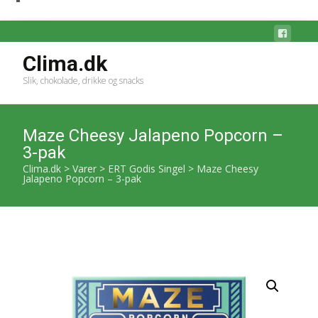
Clima.dk
Slik, chokolade, drikke og snacks
Maze Cheesy Jalapeno Popcorn –
3-pak
Clima.dk
>
Varer
>
ERT Godis Singel
>
Maze Cheesy
Jalapeno Popcorn – 3-pak