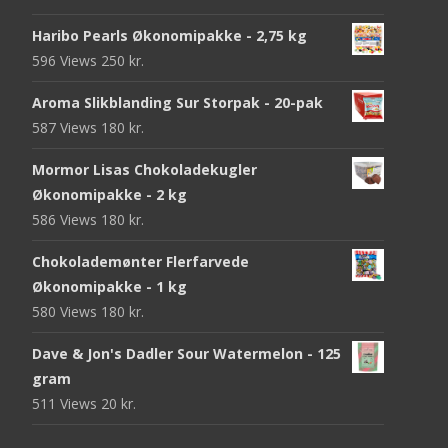
Haribo Pearls Økonomipakke - 2,75 kg
596 Views
250
kr.
Aroma Slikblanding Sur Storpak - 20-pak
587 Views
180
kr.
Mormor Lisas Chokoladekugler
Økonomipakke - 2 kg
586 Views
180
kr.
Chokolademønter Flerfarvede
Økonomipakke - 1 kg
580 Views
180
kr.
Dave & Jon's Dadler Sour Watermelon - 125
gram
511 Views
20
kr.