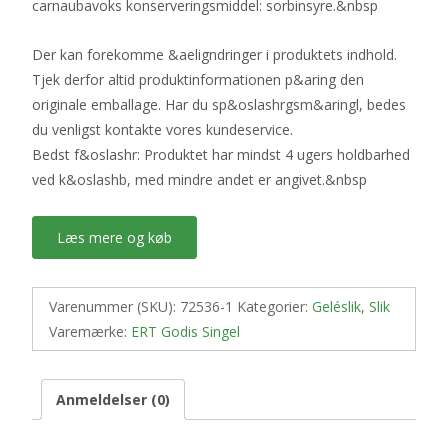
carnaubavoks konserveringsmiddel: sorbinsyre.&nbsp
Der kan forekomme &aeligndringer i produktets indhold.
Tjek derfor altid produktinformationen p&aring den
originale emballage. Har du sp&oslashrgsm&aringl, bedes
du venligst kontakte vores kundeservice.
Bedst f&oslashr: Produktet har mindst 4 ugers holdbarhed
ved k&oslashb, med mindre andet er angivet.&nbsp
Læs mere og køb
Varenummer (SKU):
72536-1
Kategorier:
Geléslik
,
Slik
Varemærke:
ERT Godis Singel
Anmeldelser (0)