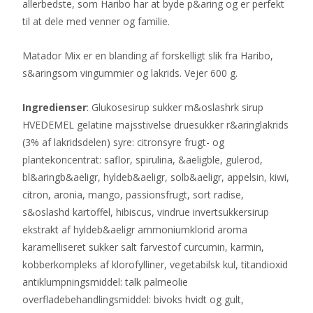
allerbedste, som Haribo har at byde p&aring og er perfekt
til at dele med venner og familie.
Matador Mix er en blanding af forskelligt slik fra Haribo,
s&aringsom vingummier og lakrids. Vejer 600 g.
Ingredienser
: Glukosesirup sukker m&oslashrk sirup
HVEDEMEL gelatine majsstivelse druesukker r&aringlakrids
(3% af lakridsdelen) syre: citronsyre frugt- og
plantekoncentrat: saflor, spirulina, &aeligble, gulerod,
bl&aringb&aeligr, hyldeb&aeligr, solb&aeligr, appelsin, kiwi,
citron, aronia, mango, passionsfrugt, sort radise,
s&oslashd kartoffel, hibiscus, vindrue invertsukkersirup
ekstrakt af hyldeb&aeligr ammoniumklorid aroma
karamelliseret sukker salt farvestof curcumin, karmin,
kobberkompleks af klorofylliner, vegetabilsk kul, titandioxid
antiklumpningsmiddel: talk palmeolie
overfladebehandlingsmiddel: bivoks hvidt og gult,