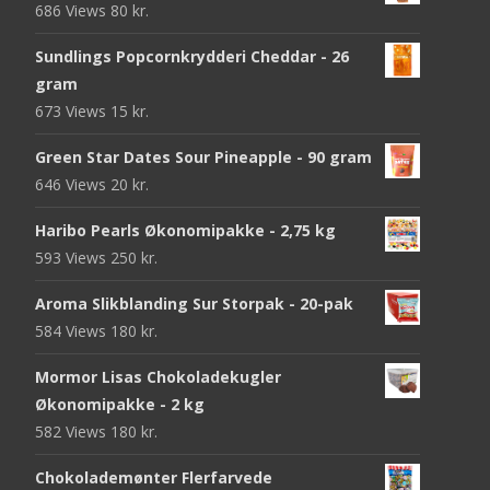
686 Views
80
kr.
Sundlings Popcornkrydderi Cheddar - 26
gram
673 Views
15
kr.
Green Star Dates Sour Pineapple - 90 gram
646 Views
20
kr.
Haribo Pearls Økonomipakke - 2,75 kg
593 Views
250
kr.
Aroma Slikblanding Sur Storpak - 20-pak
584 Views
180
kr.
Mormor Lisas Chokoladekugler
Økonomipakke - 2 kg
582 Views
180
kr.
Chokolademønter Flerfarvede