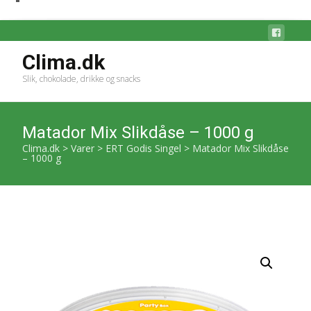
Clima.dk
Slik, chokolade, drikke og snacks
Matador Mix Slikdåse – 1000 g
Clima.dk
>
Varer
>
ERT Godis Singel
>
Matador Mix Slikdåse
– 1000 g