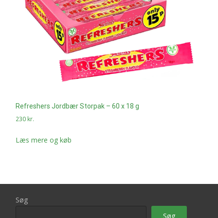
Refreshers Jordbær Storpak – 60 x 18 g
230
kr.
Læs mere og køb
Søg
Søg