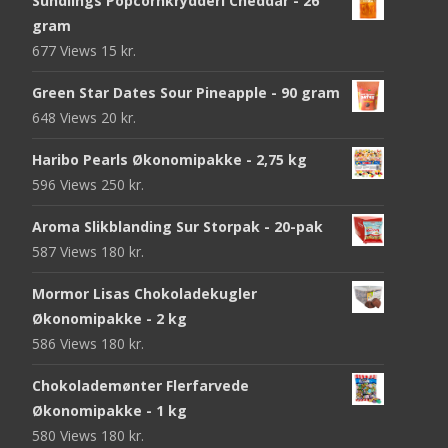
Sundlings Popcornkrydderi Cheddar - 26
gram
677 Views
15
kr.
Green Star Dates Sour Pineapple - 90 gram
648 Views
20
kr.
Haribo Pearls Økonomipakke - 2,75 kg
596 Views
250
kr.
Aroma Slikblanding Sur Storpak - 20-pak
587 Views
180
kr.
Mormor Lisas Chokoladekugler
Økonomipakke - 2 kg
586 Views
180
kr.
Chokolademønter Flerfarvede
Økonomipakke - 1 kg
580 Views
180
kr.