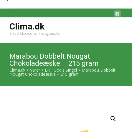
Clima.dk
Slik, chokolade, drikke og snacks
Marabou Dobbelt Nougat
Chokoladeæske – 215 gram
Clima.dk
>
Varer
>
ERT Godis Singel
>
Marabou Dobbelt
Nougat Chokoladeæske – 215 gram