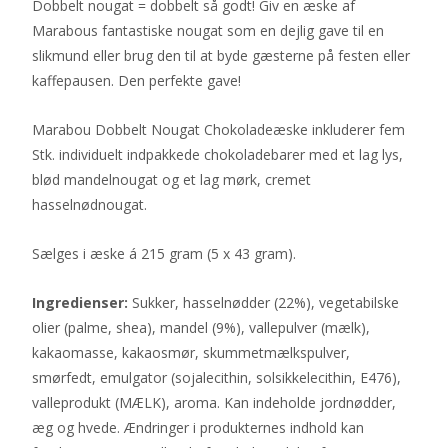
Dobbelt nougat = dobbelt så godt! Giv en æske af
Marabous fantastiske nougat som en dejlig gave til en
slikmund eller brug den til at byde gæsterne på festen eller
kaffepausen. Den perfekte gave!
Marabou Dobbelt Nougat Chokoladeæske inkluderer fem
Stk. individuelt indpakkede chokoladebarer med et lag lys,
blød mandelnougat og et lag mørk, cremet
hasselnødnougat.
Sælges i æske á 215 gram (5 x 43 gram).
Ingredienser:
Sukker, hasselnødder (22%), vegetabilske
olier (palme, shea), mandel (9%), vallepulver (mælk),
kakaomasse, kakaosmør, skummetmælkspulver,
smørfedt, emulgator (sojalecithin, solsikkelecithin, E476),
valleprodukt (MÆLK), aroma. Kan indeholde jordnødder,
æg og hvede. Ændringer i produkternes indhold kan