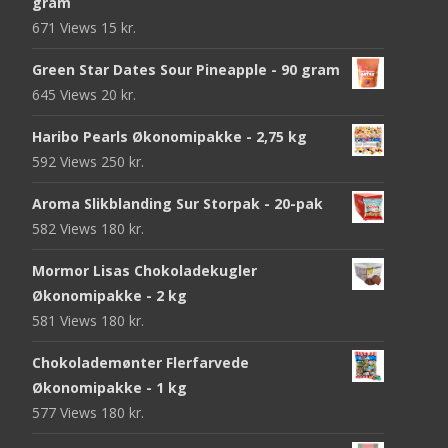
gram
671 Views
15
kr.
Green Star Dates Sour Pineapple - 90 gram
645 Views
20
kr.
Haribo Pearls Økonomipakke - 2,75 kg
592 Views
250
kr.
Aroma Slikblanding Sur Storpak - 20-pak
582 Views
180
kr.
Mormor Lisas Chokoladekugler
Økonomipakke - 2 kg
581 Views
180
kr.
Chokolademønter Flerfarvede
Økonomipakke - 1 kg
577 Views
180
kr.