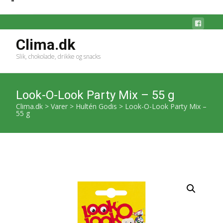
Clima.dk
Slik, chokolade, drikke og snacks
Look-O-Look Party Mix – 55 g
Clima.dk
>
Varer
>
Hultén Godis
>
Look-O-Look Party Mix –
55 g