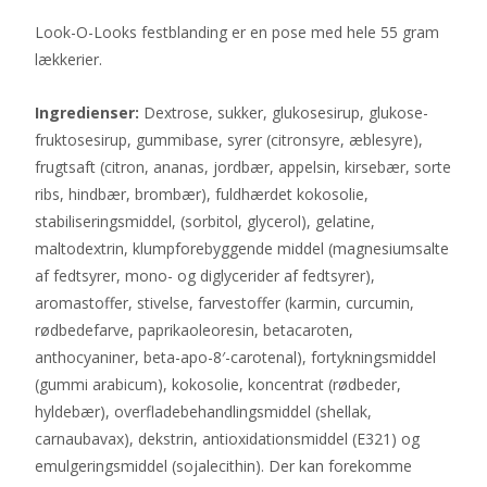
Look-O-Looks festblanding er en pose med hele 55 gram
lækkerier.
Ingredienser:
Dextrose, sukker, glukosesirup, glukose-
fruktosesirup, gummibase, syrer (citronsyre, æblesyre),
frugtsaft (citron, ananas, jordbær, appelsin, kirsebær, sorte
ribs, hindbær, brombær), fuldhærdet kokosolie,
stabiliseringsmiddel, (sorbitol, glycerol), gelatine,
maltodextrin, klumpforebyggende middel (magnesiumsalte
af fedtsyrer, mono- og diglycerider af fedtsyrer),
aromastoffer, stivelse, farvestoffer (karmin, curcumin,
rødbedefarve, paprikaoleoresin, betacaroten,
anthocyaniner, beta-apo-8′-carotenal), fortykningsmiddel
(gummi arabicum), kokosolie, koncentrat (rødbeder,
hyldebær), overfladebehandlingsmiddel (shellak,
carnaubavax), dekstrin, antioxidationsmiddel (E321) og
emulgeringsmiddel (sojalecithin). Der kan forekomme