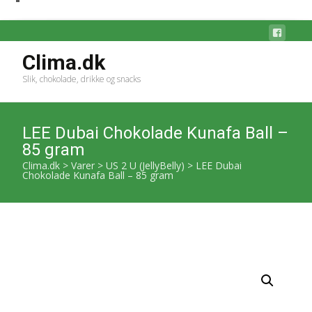
Clima.dk
Slik, chokolade, drikke og snacks
LEE Dubai Chokolade Kunafa Ball –
85 gram
Clima.dk
>
Varer
>
US 2 U (JellyBelly)
>
LEE Dubai
Chokolade Kunafa Ball – 85 gram