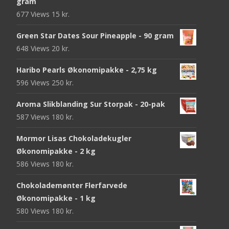
gram
677 Views
15
kr.
Green Star Dates Sour Pineapple - 90 gram
648 Views
20
kr.
Haribo Pearls Økonomipakke - 2,75 kg
596 Views
250
kr.
Aroma Slikblanding Sur Storpak - 20-pak
587 Views
180
kr.
Mormor Lisas Chokoladekugler
Økonomipakke - 2 kg
586 Views
180
kr.
Chokolademønter Flerfarvede
Økonomipakke - 1 kg
580 Views
180
kr.