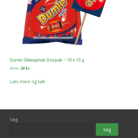
Dumle Slikkepinde Storpak – 10 x 10 g
Den
Den
35
kr.
28
kr.
oprindelige
aktuelle
pris
pris
Læs mere og køb
var:
er:
35 kr..
28 kr..
Søg
Søg