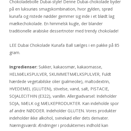
Chokoladebolle Dubai-style! Denne Dubai-chokolade byder
på en luksuriøs smagskombination, hvor gylden, sprød
kunafa og ristede nødder gemmer sig inde i et blødt lag
mælkechokolade. En himmelsk kugle, der blander
traditionelle arabiske dessertnoter med trendy chokolade!
LEE Dubai Chokolade Kunafa Ball sælges i en pakke på 85
gram.
Ingredienser:
Sukker, kakaosmør, kakaomasse,
HELMÆLKSPULVER, SKUMMETMÆLKSPULVER, Fuldt
hærdede vegetabilske olier (palmeolie), maltodextrin,
HVEDEMEL (GLUTEN), stivelse, vand, salt, PISTACIE,
SOJALECITHIN (E322), vanillin. Allergiadvarsel: Indeholder
SOJA, MÆLK og MÆLKEPRODUKTER. Kan indeholde spor
af andre NØDDER. Indeholder GLUTEN. Vores produkter
indeholder ikke alkohol, svinekød eller dets derivater.
Næringsværdi: Ændringer i produkternes indhold kan