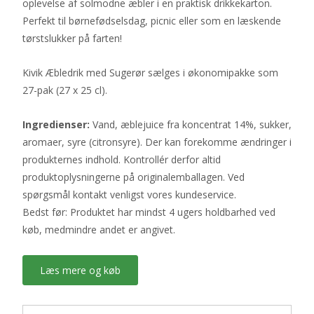
oplevelse af solmodne æbler i en praktisk drikkekarton.
Perfekt til børnefødselsdag, picnic eller som en læskende
tørstslukker på farten!
Kivik Æbledrik med Sugerør sælges i økonomipakke som
27-pak (27 x 25 cl).
Ingredienser:
Vand, æblejuice fra koncentrat 14%, sukker,
aromaer, syre (citronsyre). Der kan forekomme ændringer i
produkternes indhold. Kontrollér derfor altid
produktoplysningerne på originalemballagen. Ved
spørgsmål kontakt venligst vores kundeservice.
Bedst før: Produktet har mindst 4 ugers holdbarhed ved
køb, medmindre andet er angivet.
Læs mere og køb