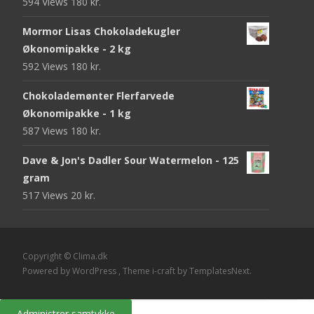
594 Views
180
kr.
Mormor Lisas Chokoladekugler
Økonomipakke - 2 kg
592 Views
180
kr.
Chokolademønter Flerfarvede
Økonomipakke - 1 kg
587 Views
180
kr.
Dave & Jon's Dadler Sour Watermelon - 125
gram
517 Views
20
kr.
Copyright © Clima.dk
Powered by WordPress
, Theme
i-craft
by TemplatesNext.
Administrer samtykke