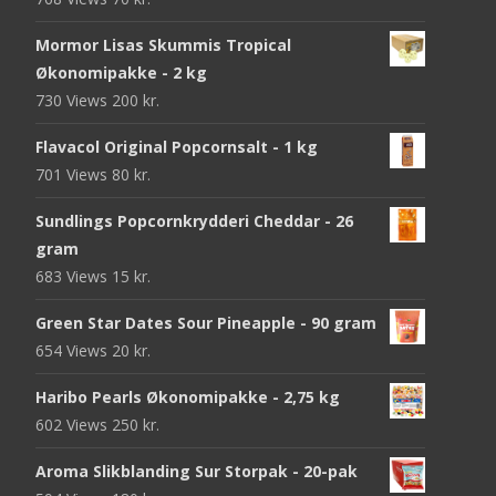
Mormor Lisas Skummis Tropical
Økonomipakke - 2 kg
730 Views
200
kr.
Flavacol Original Popcornsalt - 1 kg
701 Views
80
kr.
Sundlings Popcornkrydderi Cheddar - 26
gram
683 Views
15
kr.
Green Star Dates Sour Pineapple - 90 gram
654 Views
20
kr.
Haribo Pearls Økonomipakke - 2,75 kg
602 Views
250
kr.
Aroma Slikblanding Sur Storpak - 20-pak