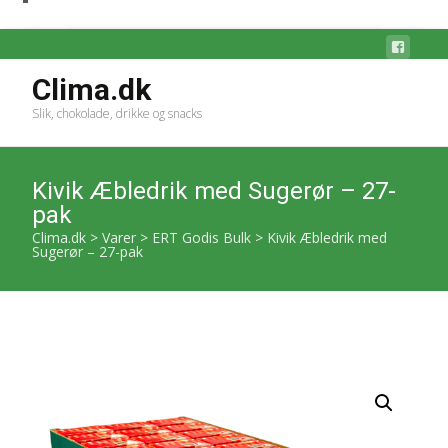
Clima.dk
Slik, chokolade, drikke og snacks
Kivik Æbledrik med Sugerør – 27-
pak
Clima.dk
>
Varer
>
ERT Godis Bulk
>
Kivik Æbledrik med
Sugerør – 27-pak