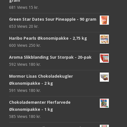
gram
681 Views
15
kr.
Green Star Dates Sour Pineapple - 90 gram
653 Views
20
kr.
Haribo Pearls Økonomipakke - 2,75 kg
600 Views
250
kr.
Aroma Slikblanding Sur Storpak - 20-pak
592 Views
180
kr.
Mormor Lisas Chokoladekugler
Økonomipakke - 2 kg
591 Views
180
kr.
Chokolademønter Flerfarvede
Økonomipakke - 1 kg
585 Views
180
kr.