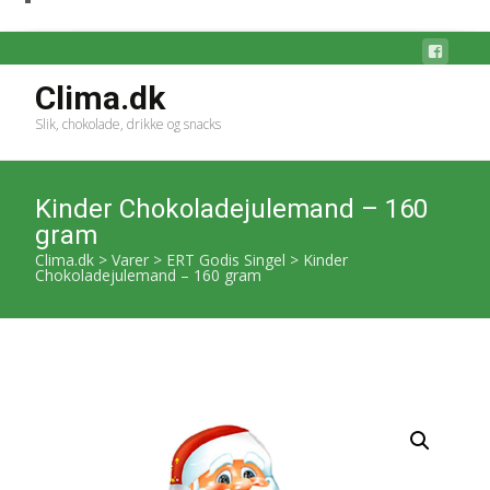
Clima.dk
Slik, chokolade, drikke og snacks
Kinder Chokoladejulemand – 160
gram
Clima.dk
>
Varer
>
ERT Godis Singel
>
Kinder
Chokoladejulemand – 160 gram