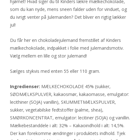
hjørnet! Hvad siger du til Kinders lækre mælkechokolade,
som du kan nyde, mens sneen falder uden for vinduet, og
du ivrigt venter på Julemanden? Det bliver en rigtig lækker
jul!
Du får her en chokoladejulemand fremstillet af Kinders
mælkechokolade, indpakket i folie med julemandsmotiv.
Vælg mellem en lille og stor julemand!
Sælges stykvis med enten 55 eller 110 gram.
Ingredienser:
MÆLKECHOKOLADE 45% (sukker,
SØDMÆLKSPULVER, kakaosmør, kakaomasse, emulgator:
lecithiner (SOJA) vanillin), SKUMMETMÆLKSPULVER,
sukker, vegetabilske fedtstoffer (palme, shea),
SMØRKONCENTRAT, emulgator: lecitiner (SOJA) og vanillin.
Mælkebestanddele i alt: 32% – Kakaoindhold i alt: 14,5%.
Der kan forekomme ændringer i produktets indhold. Tjek