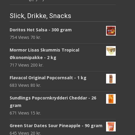
Slick, Drikke, Snacks
Doritos Hot Salsa - 300 gram
754 Views
70
kr.
Mormor Lisas Skummis Tropical
Økonomipakke - 2 kg
717 Views
200
kr.
Flavacol Original Popcornsalt - 1 kg
683 Views
80
kr.
Sundlings Popcornkrydderi Cheddar - 26
gram
671 Views
15
kr.
Green Star Dates Sour Pineapple - 90 gram
645 Views
20
kr.