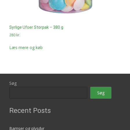
Syrlige Ufoer Storpak – 380 g
280
kr.
Læs mere og køb
Søg
Søg
Recent Posts
Bamser og plysdyr