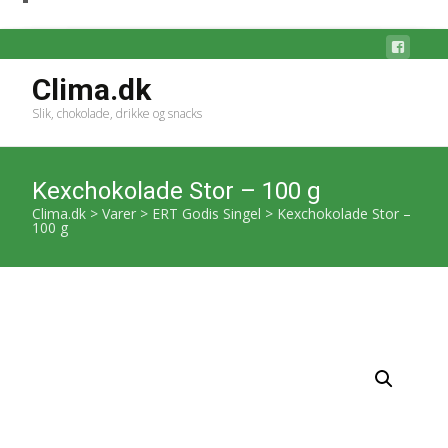
Clima.dk
Slik, chokolade, drikke og snacks
Kexchokolade Stor – 100 g
Clima.dk
>
Varer
>
ERT Godis Singel
>
Kexchokolade Stor –
100 g