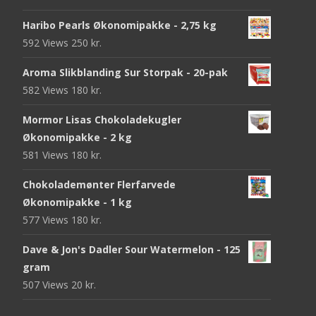
Haribo Pearls Økonomipakke - 2,75 kg
592 Views
250
kr.
Aroma Slikblanding Sur Storpak - 20-pak
582 Views
180
kr.
Mormor Lisas Chokoladekugler
Økonomipakke - 2 kg
581 Views
180
kr.
Chokolademønter Flerfarvede
Økonomipakke - 1 kg
577 Views
180
kr.
Dave & Jon's Dadler Sour Watermelon - 125
gram
507 Views
20
kr.