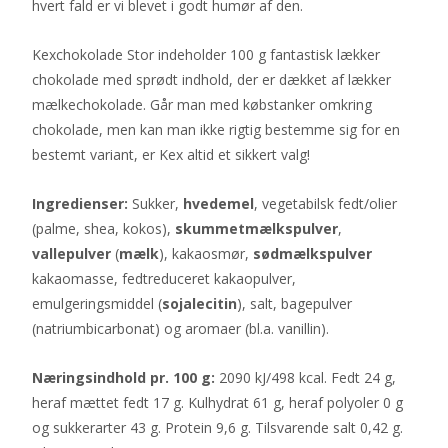
hvert fald er vi blevet i godt humør af den.
Kexchokolade Stor indeholder 100 g fantastisk lækker
chokolade med sprødt indhold, der er dækket af lækker
mælkechokolade. Går man med købstanker omkring
chokolade, men kan man ikke rigtig bestemme sig for en
bestemt variant, er Kex altid et sikkert valg!
Ingredienser:
Sukker,
hvedemel
, vegetabilsk fedt/olier
(palme, shea, kokos),
skummetmælkspulver
,
vallepulver
(
mælk
), kakaosmør,
sødmælkspulver
kakaomasse, fedtreduceret kakaopulver,
emulgeringsmiddel (
sojalecitin
), salt, bagepulver
(natriumbicarbonat) og aromaer (bl.a. vanillin).
Næringsindhold pr. 100 g:
2090 kJ/498 kcal. Fedt 24 g,
heraf mættet fedt 17 g. Kulhydrat 61 g, heraf polyoler 0 g
og sukkerarter 43 g. Protein 9,6 g. Tilsvarende salt 0,42 g.