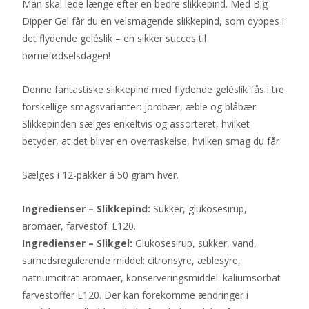
Man skal lede længe efter en bedre slikkepind. Med Big
pris
pris
Dipper Gel får du en velsmagende slikkepind, som dyppes i
var:
er:
det flydende geléslik – en sikker succes til
190 kr..
110 kr..
børnefødselsdagen!
Denne fantastiske slikkepind med flydende geléslik fås i tre
forskellige smagsvarianter: jordbær, æble og blåbær.
Slikkepinden sælges enkeltvis og assorteret, hvilket
betyder, at det bliver en overraskelse, hvilken smag du får
Sælges i 12-pakker á 50 gram hver.
Ingredienser – Slikkepind:
Sukker, glukosesirup,
aromaer, farvestof: E120.
Ingredienser – Slikgel:
Glukosesirup, sukker, vand,
surhedsregulerende middel: citronsyre, æblesyre,
natriumcitrat aromaer, konserveringsmiddel: kaliumsorbat
farvestoffer E120. Der kan forekomme ændringer i