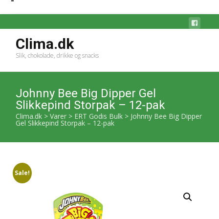
Clima.dk
Slik, chokolade, drikke og snacks
Johnny Bee Big Dipper Gel
Slikkepind Storpak – 12-pak
Clima.dk
>
Varer
>
ERT Godis Bulk
>
Johnny Bee Big Dipper
Gel Slikkepind Storpak – 12-pak
Sale!