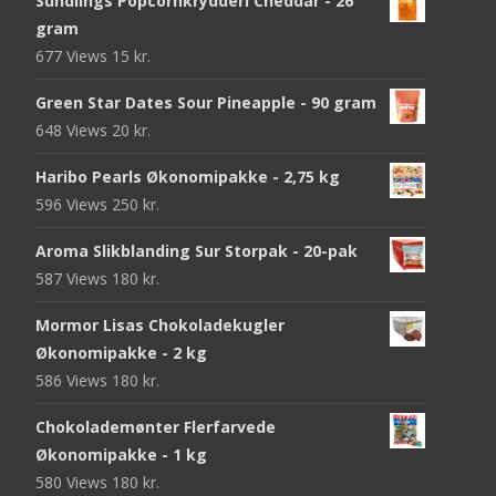
Sundlings Popcornkrydderi Cheddar - 26
gram
677 Views
15
kr.
Green Star Dates Sour Pineapple - 90 gram
648 Views
20
kr.
Haribo Pearls Økonomipakke - 2,75 kg
596 Views
250
kr.
Aroma Slikblanding Sur Storpak - 20-pak
587 Views
180
kr.
Mormor Lisas Chokoladekugler
Økonomipakke - 2 kg
586 Views
180
kr.
Chokolademønter Flerfarvede
Økonomipakke - 1 kg
580 Views
180
kr.