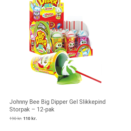
Johnny Bee Big Dipper Gel Slikkepind
Storpak – 12-pak
Den
Den
190
kr.
110
kr.
oprindelige
aktuelle