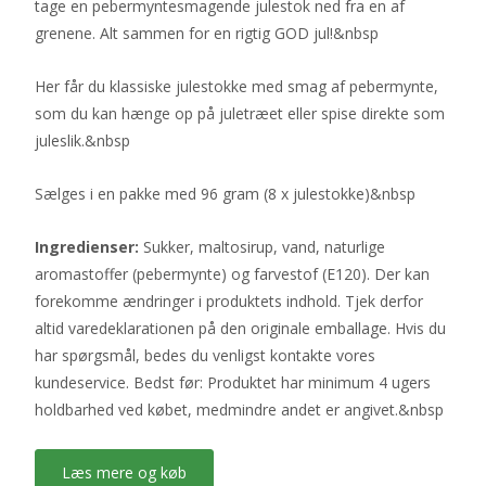
tage en pebermyntesmagende julestok ned fra en af
grenene. Alt sammen for en rigtig GOD jul!&nbsp
Her får du klassiske julestokke med smag af pebermynte,
som du kan hænge op på juletræet eller spise direkte som
juleslik.&nbsp
Sælges i en pakke med 96 gram (8 x julestokke)&nbsp
Ingredienser:
Sukker, maltosirup, vand, naturlige
aromastoffer (pebermynte) og farvestof (E120). Der kan
forekomme ændringer i produktets indhold. Tjek derfor
altid varedeklarationen på den originale emballage. Hvis du
har spørgsmål, bedes du venligst kontakte vores
kundeservice. Bedst før: Produktet har minimum 4 ugers
holdbarhed ved købet, medmindre andet er angivet.&nbsp
Læs mere og køb