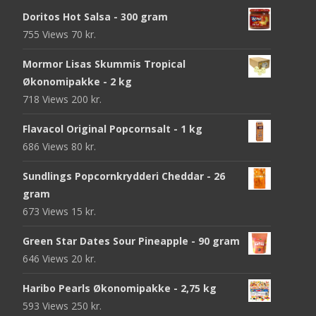
Doritos Hot Salsa - 300 gram
755 Views
70
kr.
Mormor Lisas Skummis Tropical
Økonomipakke - 2 kg
718 Views
200
kr.
Flavacol Original Popcornsalt - 1 kg
686 Views
80
kr.
Sundlings Popcornkrydderi Cheddar - 26
gram
673 Views
15
kr.
Green Star Dates Sour Pineapple - 90 gram
646 Views
20
kr.
Haribo Pearls Økonomipakke - 2,75 kg
593 Views
250
kr.