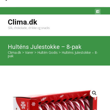
Clima.dk
Slik, chokolade, drikke og snacks
Hulténs Julestokke – 8-pak
Clima.dk
>
Varer
>
Hultén Godis
>
Hulténs Julestokke – 8-
pak