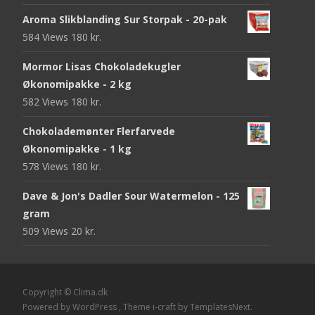
Aroma Slikblanding Sur Storpak - 20-pak
584 Views
180
kr.
Mormor Lisas Chokoladekugler
Økonomipakke - 2 kg
582 Views
180
kr.
Chokolademønter Flerfarvede
Økonomipakke - 1 kg
578 Views
180
kr.
Dave & Jon's Dadler Sour Watermelon - 125
gram
509 Views
20
kr.
Copyright © Clima.dk
Powered by WordPress
, Theme
i-craft
by TemplatesNext.