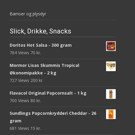
Bamser og plysdyr
Slick, Drikke, Snacks
Doritos Hot Salsa - 300 gram
764 Views
70
kr.
Mormor Lisas Skummis Tropical
Økonomipakke - 2 kg
727 Views
200
kr.
Flavacol Original Popcornsalt - 1 kg
700 Views
80
kr.
Sundlings Popcornkrydderi Cheddar - 26
gram
681 Views
15
kr.