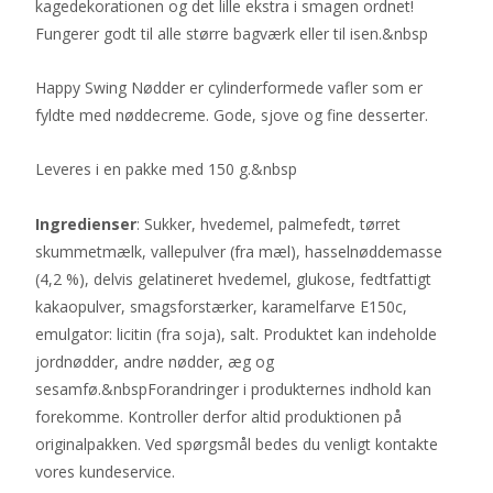
kagedekorationen og det lille ekstra i smagen ordnet!
Fungerer godt til alle større bagværk eller til isen.&nbsp
Happy Swing Nødder er cylinderformede vafler som er
fyldte med nøddecreme. Gode, sjove og fine desserter.
Leveres i en pakke med 150 g.&nbsp
Ingredienser
: Sukker, hvedemel, palmefedt, tørret
skummetmælk, vallepulver (fra mæl), hasselnøddemasse
(4,2 %), delvis gelatineret hvedemel, glukose, fedtfattigt
kakaopulver, smagsforstærker, karamelfarve E150c,
emulgator: licitin (fra soja), salt. Produktet kan indeholde
jordnødder, andre nødder, æg og
sesamfø.&nbspForandringer i produkternes indhold kan
forekomme. Kontroller derfor altid produktionen på
originalpakken. Ved spørgsmål bedes du venligt kontakte
vores kundeservice.