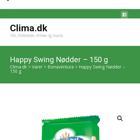
Clima.dk
Slik, chokolade, drikke og snacks
Happy Swing Nødder – 150 g
Clima.dk
>
Varer
>
Bonaventura
>
Happy Swing Nødder –
150 g