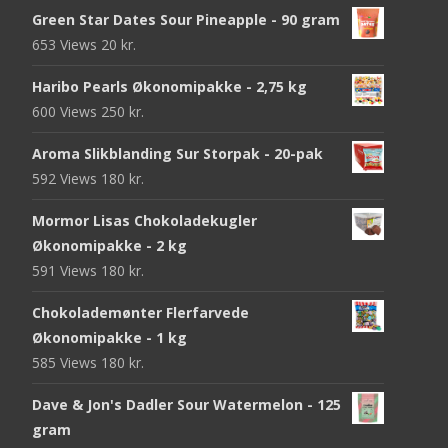
Green Star Dates Sour Pineapple - 90 gram
653 Views
20
kr.
Haribo Pearls Økonomipakke - 2,75 kg
600 Views
250
kr.
Aroma Slikblanding Sur Storpak - 20-pak
592 Views
180
kr.
Mormor Lisas Chokoladekugler
Økonomipakke - 2 kg
591 Views
180
kr.
Chokolademønter Flerfarvede
Økonomipakke - 1 kg
585 Views
180
kr.
Dave & Jon's Dadler Sour Watermelon - 125
gram