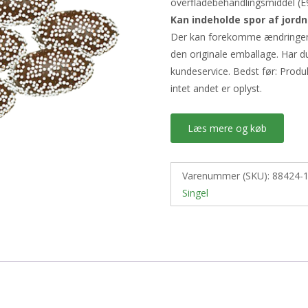
overfladebehandlingsmiddel (E
Kan indeholde spor af jord
Der kan forekomme ændringer i 
den originale emballage. Har d
kundeservice. Bedst før: Produ
intet andet er oplyst.
Læs mere og køb
Varenummer (SKU):
88424-
Singel