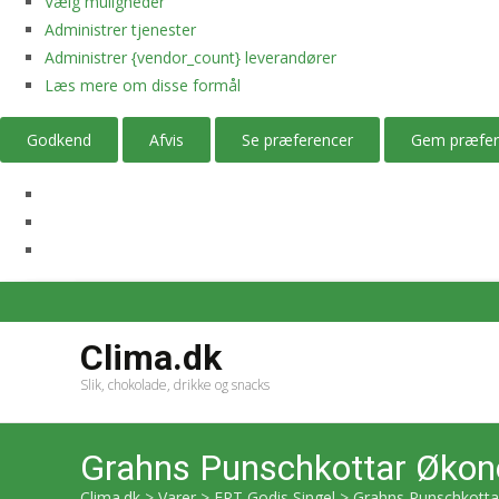
Vælg muligheder
Administrer tjenester
Administrer {vendor_count} leverandører
Læs mere om disse formål
Godkend
Afvis
Se præferencer
Gem præfer
Clima.dk
Slik, chokolade, drikke og snacks
Grahns Punschkottar Økon
Clima.dk
>
Varer
>
ERT Godis Singel
>
Grahns Punschkotta