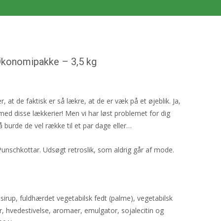
Økonomipakke – 3,5 kg
at de faktisk er så lækre, at de er væk på et øjeblik. Ja,
med disse lækkerier! Men vi har løst problemet for dig
burde de vel række til et par dage eller…
Punschkottar. Udsøgt retroslik, som aldrig går af mode.
irup, fuldhærdet vegetabilsk fedt (palme), vegetabilsk
r, hvedestivelse, aromaer, emulgator, sojalecitin og