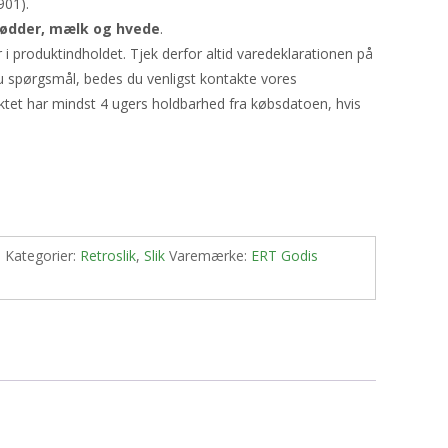
901).
nødder, mælk og hvede
.
produktindholdet. Tjek derfor altid varedeklarationen på
u spørgsmål, bedes du venligst kontakte vores
ktet har mindst 4 ugers holdbarhed fra købsdatoen, hvis
1
Kategorier:
Retroslik
,
Slik
Varemærke:
ERT Godis