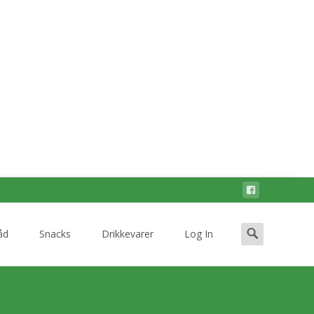
Search
åd
Snacks
Drikkevarer
Log In
for: