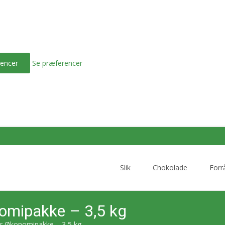
encer
Se præferencer
Skip
to
Slik
Chokolade
Forr
content
omipakke – 3,5 kg
r Økonomipakke – 3,5 kg