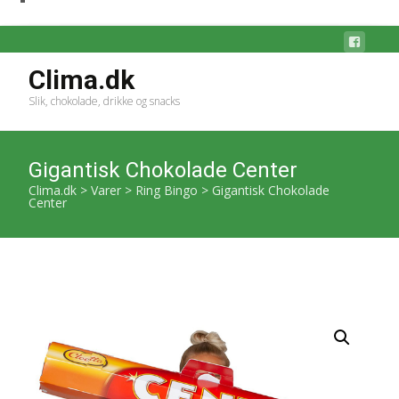
Clima.dk
Slik, chokolade, drikke og snacks
Gigantisk Chokolade Center
Clima.dk
>
Varer
>
Ring Bingo
>
Gigantisk Chokolade
Center