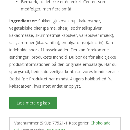
Bemærk, at det ikke er én enkelt Center, som
medfølger, men flere små!
Ingredienser:
Sukker, glukosesirup, kakaosmør,
vegetabilske olier (palme, shea), sødmælkspulver,
kakaomasse, skummetmælkspulver, vallepulver (mælk),
salt, aromaer (bl.a. vanillin), emulgator (sojalecitin). Kan
indeholde spor af hasselnødder. Der kan forekomme
ændringer i produktets indhold. Du bør derfor altid tjekke
produktinformationen på den originale emballage. Har du
spørgsmål, bedes du venligst kontakte vores kundeservice.
Bedst før: Produktet har mindst 4 ugers holdbarhed fra
købsdatoen, hvis intet andet er oplyst.
Læs mere og køb
Varenummer (SKU):
77521-1
Kategorier:
Chokolade
,