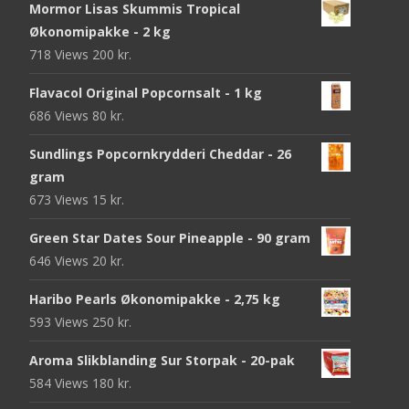
Mormor Lisas Skummis Tropical
Økonomipakke - 2 kg
718 Views
200
kr.
Flavacol Original Popcornsalt - 1 kg
686 Views
80
kr.
Sundlings Popcornkrydderi Cheddar - 26
gram
673 Views
15
kr.
Green Star Dates Sour Pineapple - 90 gram
646 Views
20
kr.
Haribo Pearls Økonomipakke - 2,75 kg
593 Views
250
kr.
Aroma Slikblanding Sur Storpak - 20-pak
584 Views
180
kr.