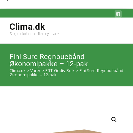
Clima.dk
Slik, chokolade, drikke og snacks
Fini Sure Regnbuebånd
Økonomipakke – 12-pak
Clima.dk
>
Varer
>
ERT Godis Bulk
>
Fini Sure Regnbuebånd
Økonomipakke – 12-pak