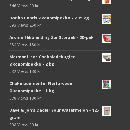
646 Views
20
kr.
Haribo Pearls Økonomipakke - 2,75 kg
593 Views
250
kr.
Aroma Slikblanding Sur Storpak - 20-pak
584 Views
180
kr.
Mormor Lisas Chokoladekugler
Økonomipakke - 2 kg
582 Views
180
kr.
Chokolademønter Flerfarvede
Økonomipakke - 1 kg
578 Views
180
kr.
Dave & Jon's Dadler Sour Watermelon - 125
gram
508 Views
20
kr.