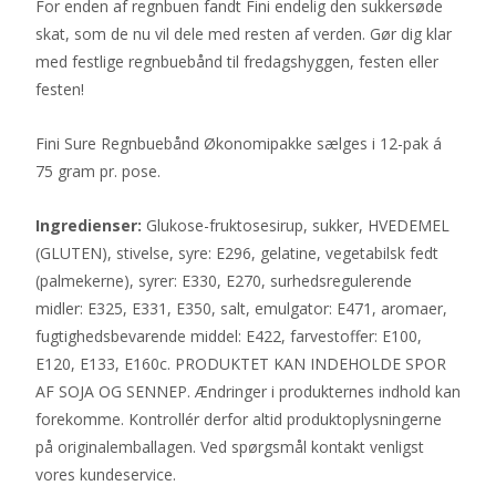
For enden af regnbuen fandt Fini endelig den sukkersøde
skat, som de nu vil dele med resten af verden. Gør dig klar
med festlige regnbuebånd til fredagshyggen, festen eller
festen!
Fini Sure Regnbuebånd Økonomipakke sælges i 12-pak á
75 gram pr. pose.
Ingredienser:
Glukose-fruktosesirup, sukker, HVEDEMEL
(GLUTEN), stivelse, syre: E296, gelatine, vegetabilsk fedt
(palmekerne), syrer: E330, E270, surhedsregulerende
midler: E325, E331, E350, salt, emulgator: E471, aromaer,
fugtighedsbevarende middel: E422, farvestoffer: E100,
E120, E133, E160c. PRODUKTET KAN INDEHOLDE SPOR
AF SOJA OG SENNEP. Ændringer i produkternes indhold kan
forekomme. Kontrollér derfor altid produktoplysningerne
på originalemballagen. Ved spørgsmål kontakt venligst
vores kundeservice.