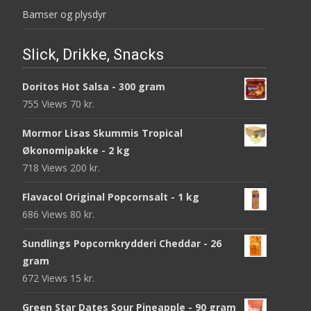
Bamser og plysdyr
Slick, Drikke, Snacks
Doritos Hot Salsa - 300 gram
755 Views
70
kr.
Mormor Lisas Skummis Tropical
Økonomipakke - 2 kg
718 Views
200
kr.
Flavacol Original Popcornsalt - 1 kg
686 Views
80
kr.
Sundlings Popcornkrydderi Cheddar - 26
gram
672 Views
15
kr.
Green Star Dates Sour Pineapple - 90 gram