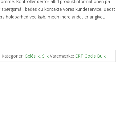
komme. Kontrollér derfor altid produktinformationen på
ar spørgsmål, bedes du kontakte vores kundeservice. Bedst
gers holdbarhed ved køb, medmindre andet er angivet.
1
Kategorier:
Geléslik
,
Slik
Varemærke:
ERT Godis Bulk