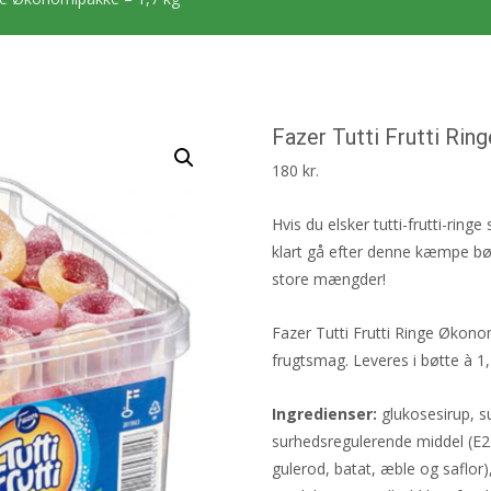
Fazer Tutti Frutti Ri
180
kr.
Hvis du elsker tutti-frutti-ringe
klart gå efter denne kæmpe bøtte
store mængder!
Fazer Tutti Frutti Ringe Økono
frugtsmag. Leveres i bøtte à 1,
Ingredienser:
glukosesirup, su
surhedsregulerende middel (E27
gulerod, batat, æble og saflor