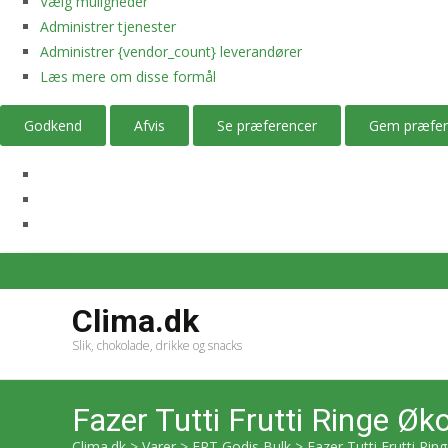
Vælg muligheder
Administrer tjenester
Administrer {vendor_count} leverandører
Læs mere om disse formål
Godkend
Afvis
Se præferencer
Gem præfer
Clima.dk
Slik, chokolade, drikke og snacks
Fazer Tutti Frutti Ringe Ø
Clima.dk
>
Varer
>
ERT Godis Bulk
>
Fazer Tutti Frutti Ri