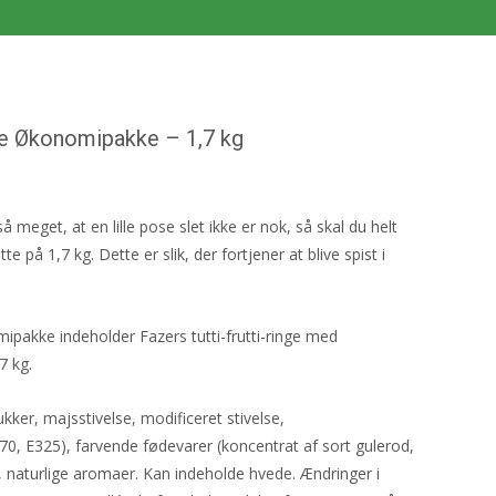
nge Økonomipakke – 1,7 kg
 så meget, at en lille pose slet ikke er nok, så skal du helt
 på 1,7 kg. Dette er slik, der fortjener at blive spist i
mipakke indeholder Fazers tutti-frutti-ringe med
7 kg.
kker, majsstivelse, modificeret stivelse,
0, E325), farvende fødevarer (koncentrat af sort gulerod,
), naturlige aromaer. Kan indeholde hvede. Ændringer i