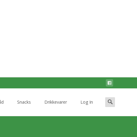
Search
åd
Snacks
Drikkevarer
Log In
for: