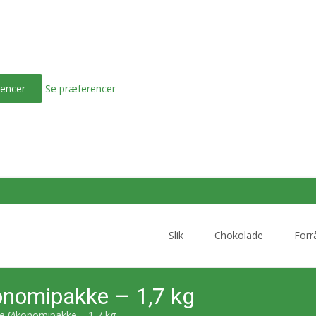
encer
Se præferencer
Skip
to
Slik
Chokolade
Forr
content
konomipakke – 1,7 kg
nge Økonomipakke – 1,7 kg