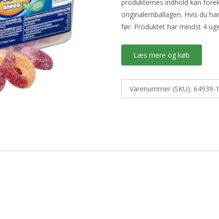
produkternes indhold kan fore
originalemballagen. Hvis du h
før: Produktet har mindst 4 u
Læs mere og køb
Varenummer (SKU):
64939-