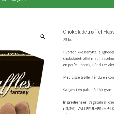
Chokoladetrøffel Has
25
kr.
Hvorfor ikke benytte lejligheden
chokoladetrøffel med hasselnø
en perfekt snack, når du er a
Med disse trøfler får du en k
Sælges i en pakke à 180 gram.
Ingredienser:
Vegetabilsk olie
(15,5%), VALLEPULVER (MÆLK), 