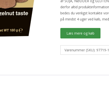
af SOJA, NØDDER og GLUTEN. D
derfor altid produktinformatio
bedes du venligst kontakte vor
på mindst 4 uger ved køb, med
Læs mere og køb
Varenummer (SKU):
97719-