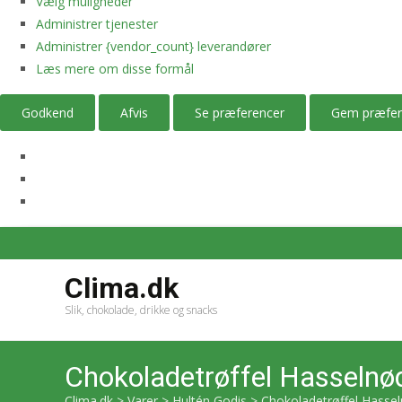
Vælg muligheder
Administrer tjenester
Administrer {vendor_count} leverandører
Læs mere om disse formål
Godkend
Afvis
Se præferencer
Gem præfer
Clima.dk
Slik, chokolade, drikke og snacks
Chokoladetrøffel Hasseln
Clima.dk
>
Varer
>
Hultén Godis
>
Chokoladetrøffel Hasse