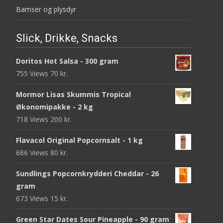
Bamser og plysdyr
Slick, Drikke, Snacks
Doritos Hot Salsa - 300 gram
755 Views
70
kr.
Mormor Lisas Skummis Tropical
Økonomipakke - 2 kg
718 Views
200
kr.
Flavacol Original Popcornsalt - 1 kg
686 Views
80
kr.
Sundlings Popcornkrydderi Cheddar - 26
gram
673 Views
15
kr.
Green Star Dates Sour Pineapple - 90 gram