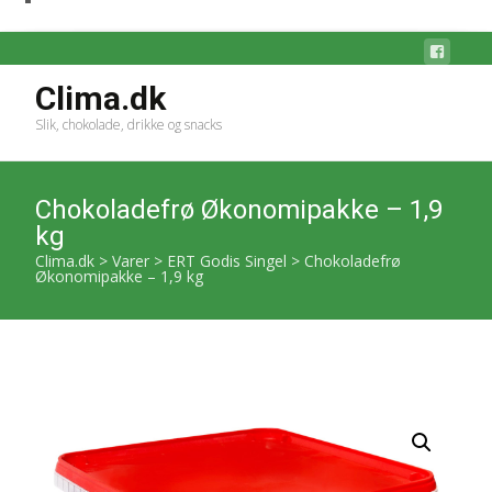
Clima.dk
Slik, chokolade, drikke og snacks
Chokoladefrø Økonomipakke – 1,9
kg
Clima.dk
>
Varer
>
ERT Godis Singel
>
Chokoladefrø
Økonomipakke – 1,9 kg