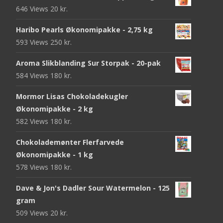
646 Views
20
kr.
Haribo Pearls Økonomipakke - 2,75 kg
593 Views
250
kr.
Aroma Slikblanding Sur Storpak - 20-pak
584 Views
180
kr.
Mormor Lisas Chokoladekugler
Økonomipakke - 2 kg
582 Views
180
kr.
Chokolademønter Flerfarvede
Økonomipakke - 1 kg
578 Views
180
kr.
Dave & Jon's Dadler Sour Watermelon - 125
gram
509 Views
20
kr.