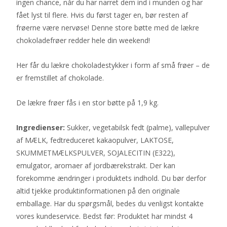
ingen chance, når du har narret dem ind i munden og har
fået lyst til flere. Hvis du først tager en, bør resten af
frøerne være nervøse! Denne store bøtte med de lækre
chokoladefrøer redder hele din weekend!
Her får du lækre chokoladestykker i form af små frøer – de
er fremstillet af chokolade.
De lækre frøer fås i en stor bøtte på 1,9 kg.
Ingredienser:
Sukker, vegetabilsk fedt (palme), vallepulver
af MÆLK, fedtreduceret kakaopulver, LAKTOSE,
SKUMMETMÆLKSPULVER, SOJALECITIN (E322),
emulgator, aromaer af jordbærekstrakt. Der kan
forekomme ændringer i produktets indhold. Du bør derfor
altid tjekke produktinformationen på den originale
emballage. Har du spørgsmål, bedes du venligst kontakte
vores kundeservice. Bedst før: Produktet har mindst 4