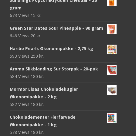
Sundlings Popcornkrydderi Cheddar - 26
gram
673 Views
15
kr.
Green Star Dates Sour Pineapple - 90 gram
646 Views
20
kr.
Haribo Pearls Økonomipakke - 2,75 kg
593 Views
250
kr.
Aroma Slikblanding Sur Storpak - 20-pak
584 Views
180
kr.
Mormor Lisas Chokoladekugler
Økonomipakke - 2 kg
582 Views
180
kr.
Chokolademønter Flerfarvede
Økonomipakke - 1 kg
578 Views
180
kr.