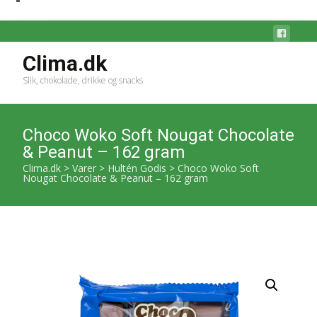
Clima.dk
Slik, chokolade, drikke og snacks
Choco Woko Soft Nougat Chocolate
& Peanut – 162 gram
Clima.dk
>
Varer
>
Hultén Godis
>
Choco Woko Soft
Nougat Chocolate & Peanut – 162 gram