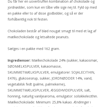
Du får her en uovertruffen kombination af chokolade og
jordnødder, som kun en tåbe ville sige nej til. Fyld op med
en pakke eller to af disse godbidder, og så er der
forhåbentlig nok til festen.
Chokoladen består af blød nougat smagt til med et lag af
mælkechokolade og letsaltede peanuts.
Sælges i en pakke med 162 gram.
Ingredienser:
Mælkechokolade 24% (sukker, kakaosmør,
SØDMÆLKSPULVER, kakaomasse,
SKUMMETMÆLKSPULVER, emulgatorer: SOJALECITHIN,
E476), glukosesirup, sukker, JORDNØDDER 14%, vand,
vegetabilsk fedt (palme, palmekerne),
SKUMMETMÆLKSPULVER, ÆGGEHVIDEPULVER, salt,
honning, naturlig vaniljearoma, emulgator: solsikkelecithin.
Mælkechokolade: Minimum: 25,8% kakao. Ændringer i