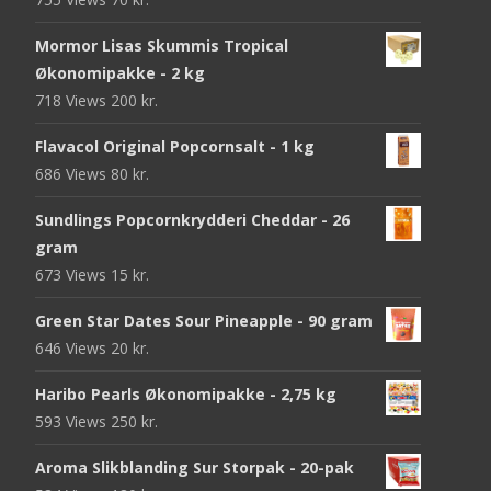
Mormor Lisas Skummis Tropical
Økonomipakke - 2 kg
718 Views
200
kr.
Flavacol Original Popcornsalt - 1 kg
686 Views
80
kr.
Sundlings Popcornkrydderi Cheddar - 26
gram
673 Views
15
kr.
Green Star Dates Sour Pineapple - 90 gram
646 Views
20
kr.
Haribo Pearls Økonomipakke - 2,75 kg
593 Views
250
kr.
Aroma Slikblanding Sur Storpak - 20-pak