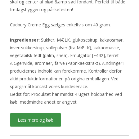
skal og center af blød &amp sød fondant. Perfekt til både
fredagshyggen og påskefesten!
Cadbury Creme Egg sælges enkeltvis om 40 gram.
Ingredienser:
Sukker, MÆLK, glukosesirup, kakaosmør,
invertsukkersirup, vallepulver (fra MÆLK), kakaomasse,
vegetabilsk fedt (palm, shea), Emulgator [E442], tørret
ÆGgehvide, aromaer, farve (Paprikaekstrakt). Ændringer i
produkternes indhold kan forekomme. Kontroller derfor
altid produktinformationen på originalemballagen. Ved
spørgsmål kontakt vores kundeservice.
Bedst før: Produktet har mindst 4 ugers holdbarhed ved
køb, medmindre andet er angivet.
Læs mere og køb