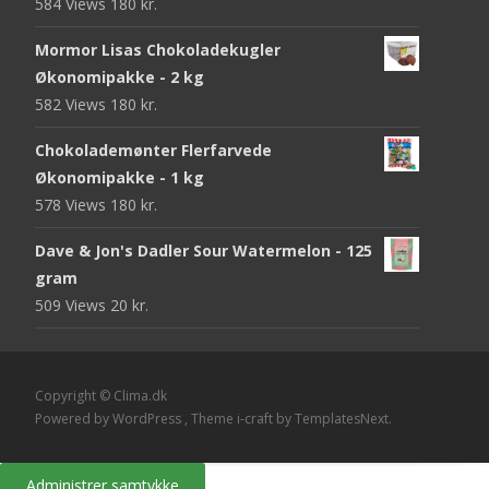
584 Views
180
kr.
Mormor Lisas Chokoladekugler
Økonomipakke - 2 kg
582 Views
180
kr.
Chokolademønter Flerfarvede
Økonomipakke - 1 kg
578 Views
180
kr.
Dave & Jon's Dadler Sour Watermelon - 125
gram
509 Views
20
kr.
Copyright © Clima.dk
Powered by WordPress
, Theme
i-craft
by TemplatesNext.
Administrer samtykke