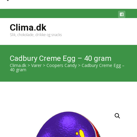
Clima.dk
Slik, chokolade, drikke og snacks
Cadbury Creme Egg – 40 gram
Clima.dk
>
Varer
>
Coopers Candy
>
Cadbury Creme Egg –
40 gram