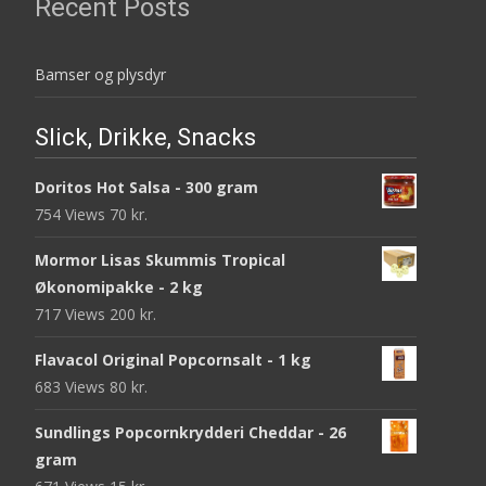
Recent Posts
Bamser og plysdyr
Slick, Drikke, Snacks
Doritos Hot Salsa - 300 gram
754 Views
70
kr.
Mormor Lisas Skummis Tropical
Økonomipakke - 2 kg
717 Views
200
kr.
Flavacol Original Popcornsalt - 1 kg
683 Views
80
kr.
Sundlings Popcornkrydderi Cheddar - 26
gram