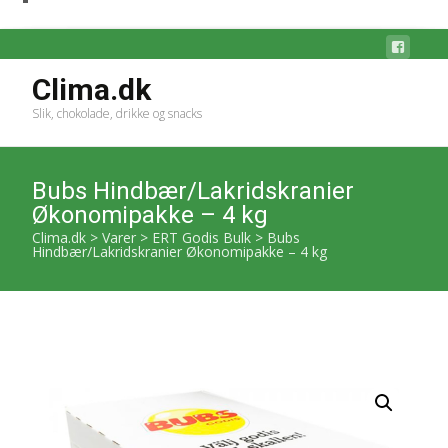
Clima.dk
Slik, chokolade, drikke og snacks
Bubs Hindbær/Lakridskranier
Økonomipakke – 4 kg
Clima.dk
>
Varer
>
ERT Godis Bulk
>
Bubs
Hindbær/Lakridskranier Økonomipakke – 4 kg