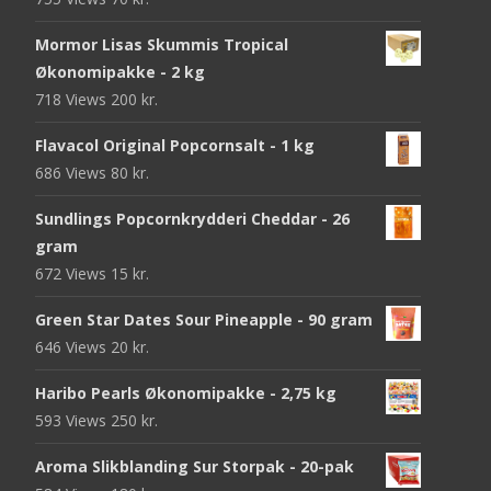
Mormor Lisas Skummis Tropical
Økonomipakke - 2 kg
718 Views
200
kr.
Flavacol Original Popcornsalt - 1 kg
686 Views
80
kr.
Sundlings Popcornkrydderi Cheddar - 26
gram
672 Views
15
kr.
Green Star Dates Sour Pineapple - 90 gram
646 Views
20
kr.
Haribo Pearls Økonomipakke - 2,75 kg
593 Views
250
kr.
Aroma Slikblanding Sur Storpak - 20-pak