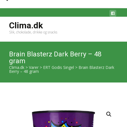
Clima.dk
Slik, chokolade, drikke og snacks
Brain Blasterz Dark Berry – 48
gram
Clima.dk
>
Varer
>
ERT Godis Singel
>
Brain Blasterz Dark
Berry – 48 gram