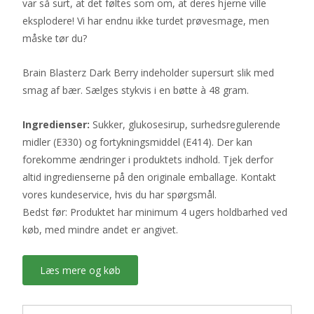
var så surt, at det føltes som om, at deres hjerne ville
eksplodere! Vi har endnu ikke turdet prøvesmage, men
måske tør du?
Brain Blasterz Dark Berry indeholder supersurt slik med
smag af bær. Sælges stykvis i en bøtte à 48 gram.
Ingredienser:
Sukker, glukosesirup, surhedsregulerende
midler (E330) og fortykningsmiddel (E414). Der kan
forekomme ændringer i produktets indhold. Tjek derfor
altid ingredienserne på den originale emballage. Kontakt
vores kundeservice, hvis du har spørgsmål.
Bedst før: Produktet har minimum 4 ugers holdbarhed ved
køb, med mindre andet er angivet.
Læs mere og køb