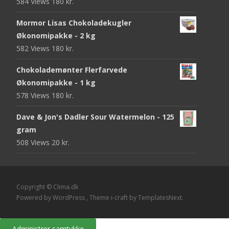
584 Views
180
kr.
Mormor Lisas Chokoladekugler
Økonomipakke - 2 kg
582 Views
180
kr.
Chokolademønter Flerfarvede
Økonomipakke - 1 kg
578 Views
180
kr.
Dave & Jon's Dadler Sour Watermelon - 125
gram
508 Views
20
kr.
Copyright © Clima.dk
Powered by WordPress
, Theme
i-craft
by TemplatesNext.
Administrer samtykke