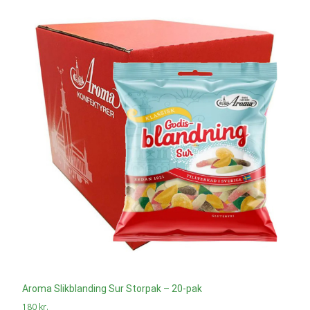
Aroma Slikblanding Sur Storpak – 20-pak
180
kr.