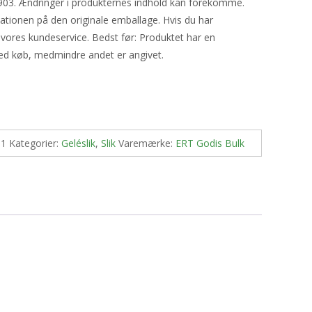
903. Ændringer i produkternes indhold kan forekomme.
mationen på den originale emballage. Hvis du har
 vores kundeservice. Bedst før: Produktet har en
ed køb, medmindre andet er angivet.
-1
Kategorier:
Geléslik
,
Slik
Varemærke:
ERT Godis Bulk