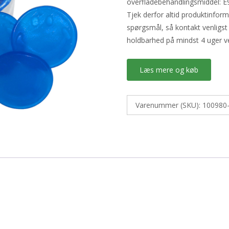
overfladebehandlingsmiddel: E
Tjek derfor altid produktinfor
spørgsmål, så kontakt venligst
holdbarhed på mindst 4 uger v
Læs mere og køb
Varenummer (SKU):
100980