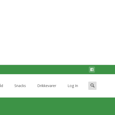
Search
åd
Snacks
Drikkevarer
Log In
for: