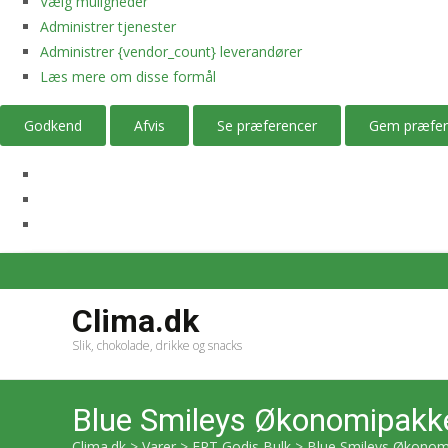
Vælg muligheder
Administrer tjenester
Administrer {vendor_count} leverandører
Læs mere om disse formål
Godkend
Afvis
Se præferencer
Gem præfer
Clima.dk
Slik, chokolade, drikke og snacks
Blue Smileys Økonomipakk
Clima.dk
>
Varer
>
ERT Godis Bulk
>
Blue Smileys Økonom