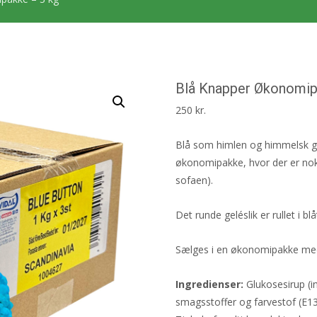
Blå Knapper Økonomip
250
kr.
Blå som himlen og himmelsk go
økonomipakke, hvor der er nok t
sofaen).
Det runde geléslik er rullet i bl
Sælges i en økonomipakke me
Ingredienser:
Glukosesirup (in
smagsstoffer og farvestof (E1