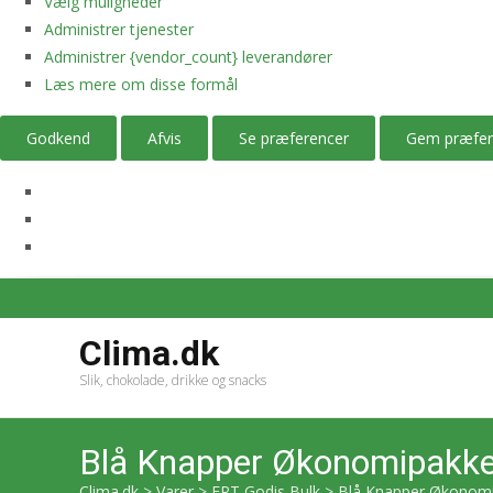
Vælg muligheder
Administrer tjenester
Administrer {vendor_count} leverandører
Læs mere om disse formål
Godkend
Afvis
Se præferencer
Gem præfer
Clima.dk
Slik, chokolade, drikke og snacks
Blå Knapper Økonomipakke
Clima.dk
>
Varer
>
ERT Godis Bulk
>
Blå Knapper Økonomi