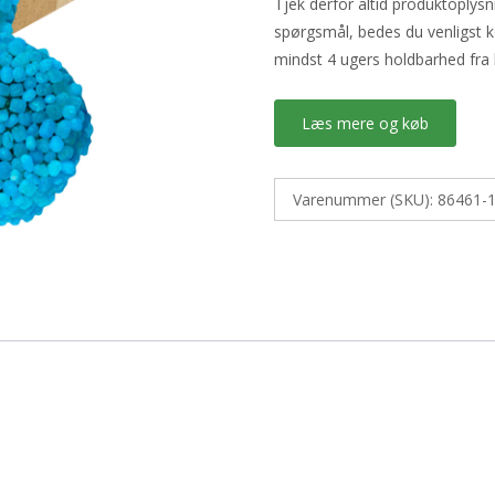
Tjek derfor altid produktoplys
spørgsmål, bedes du venligst k
mindst 4 ugers holdbarhed fra 
Læs mere og køb
Varenummer (SKU):
86461-