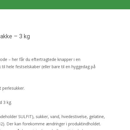
akke – 3 kg
de – her får du eftertragtede knapper i en
il hele festselskaber (eller bare til en hyggedag på
åt perlesukker.
d 3 kg.
deholder SULFIT), sukker, vand, hvedestivelse, gelatine,
32). Der kan forekomme ændringer i produktindholdet.