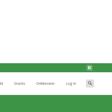
Search
åd
Snacks
Drikkevarer
Log In
for: