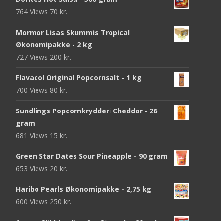
764 Views
70
kr.
Mormor Lisas Skummis Tropical
Økonomipakke - 2 kg
727 Views
200
kr.
Flavacol Original Popcornsalt - 1 kg
700 Views
80
kr.
Sundlings Popcornkrydderi Cheddar - 26
gram
681 Views
15
kr.
Green Star Dates Sour Pineapple - 90 gram
653 Views
20
kr.
Haribo Pearls Økonomipakke - 2,75 kg
600 Views
250
kr.