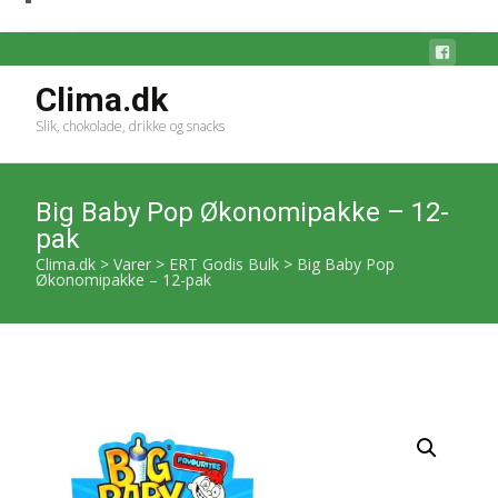
Clima.dk
Slik, chokolade, drikke og snacks
Big Baby Pop Økonomipakke – 12-
pak
Clima.dk
>
Varer
>
ERT Godis Bulk
>
Big Baby Pop
Økonomipakke – 12-pak