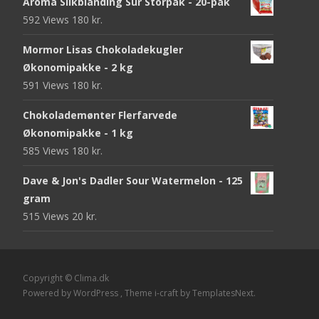
Aroma Slikblanding Sur Storpak - 20-pak
592 Views
180
kr.
Mormor Lisas Chokoladekugler
Økonomipakke - 2 kg
591 Views
180
kr.
Chokolademønter Flerfarvede
Økonomipakke - 1 kg
585 Views
180
kr.
Dave & Jon's Dadler Sour Watermelon - 125
gram
515 Views
20
kr.
Copyright © Clima.dk
Powered by WordPress
, Theme
i-craft
by TemplatesNext.