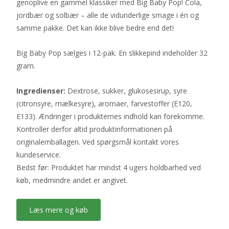
genoplive en gammel klassiker med Big Baby Pop! Cola,
jordbær og solbær – alle de vidunderlige smage i én og
samme pakke. Det kan ikke blive bedre end det!
Big Baby Pop sælges i 12-pak. En slikkepind indeholder 32
gram.
Ingredienser:
Dextrose, sukker, glukosesirup, syre
(citronsyre, mælkesyre), aromaer, farvestoffer (E120,
E133). Ændringer i produkternes indhold kan forekomme.
Kontroller derfor altid produktinformationen på
originalemballagen. Ved spørgsmål kontakt vores
kundeservice.
Bedst før: Produktet har mindst 4 ugers holdbarhed ved
køb, medmindre andet er angivet.
Læs mere og køb