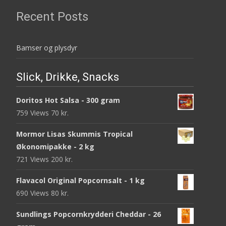
Recent Posts
Bamser og plysdyr
Slick, Drikke, Snacks
Doritos Hot Salsa - 300 gram
759 Views
70
kr.
Mormor Lisas Skummis Tropical
Økonomipakke - 2 kg
721 Views
200
kr.
Flavacol Original Popcornsalt - 1 kg
690 Views
80
kr.
Sundlings Popcornkrydderi Cheddar - 26