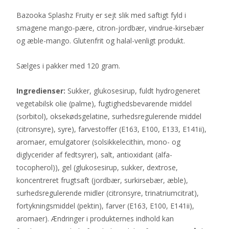
Bazooka Splashz Fruity er sejt slik med saftigt fyld i
smagene mango-pære, citron-jordbær, vindrue-kirsebær
og æble-mango. Glutenfrit og halal-venligt produkt.
Sælges i pakker med 120 gram.
Ingredienser:
Sukker, glukosesirup, fuldt hydrogeneret
vegetabilsk olie (palme), fugtighedsbevarende middel
(sorbitol), oksekødsgelatine, surhedsregulerende middel
(citronsyre), syre), farvestoffer (E163, E100, E133, E141ii),
aromaer, emulgatorer (solsikkelecithin, mono- og
diglycerider af fedtsyrer), salt, antioxidant (alfa-
tocopherol)), gel (glukosesirup, sukker, dextrose,
koncentreret frugtsaft (jordbær, surkirsebær, æble),
surhedsregulerende midler (citronsyre, trinatriumcitrat),
fortykningsmiddel (pektin), farver (E163, E100, E141ii),
aromaer). Ændringer i produkternes indhold kan