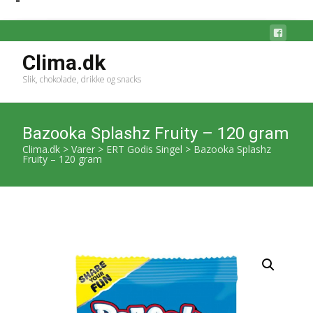
Clima.dk
Slik, chokolade, drikke og snacks
Bazooka Splashz Fruity – 120 gram
Clima.dk
>
Varer
>
ERT Godis Singel
>
Bazooka Splashz
Fruity – 120 gram