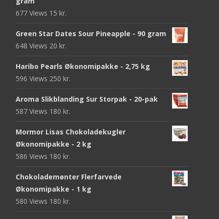
gram
677 Views
15
kr.
Green Star Dates Sour Pineapple - 90 gram
648 Views
20
kr.
Haribo Pearls Økonomipakke - 2,75 kg
596 Views
250
kr.
Aroma Slikblanding Sur Storpak - 20-pak
587 Views
180
kr.
Mormor Lisas Chokoladekugler
Økonomipakke - 2 kg
586 Views
180
kr.
Chokolademønter Flerfarvede
Økonomipakke - 1 kg
580 Views
180
kr.