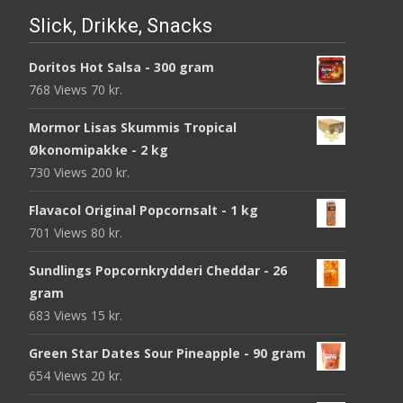
Slick, Drikke, Snacks
Doritos Hot Salsa - 300 gram
768 Views
70
kr.
Mormor Lisas Skummis Tropical
Økonomipakke - 2 kg
730 Views
200
kr.
Flavacol Original Popcornsalt - 1 kg
701 Views
80
kr.
Sundlings Popcornkrydderi Cheddar - 26
gram
683 Views
15
kr.
Green Star Dates Sour Pineapple - 90 gram
654 Views
20
kr.