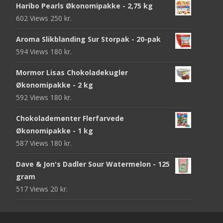
Haribo Pearls Økonomipakke - 2,75 kg
602 Views
250
kr.
Aroma Slikblanding Sur Storpak - 20-pak
594 Views
180
kr.
Mormor Lisas Chokoladekugler
Økonomipakke - 2 kg
592 Views
180
kr.
Chokolademønter Flerfarvede
Økonomipakke - 1 kg
587 Views
180
kr.
Dave & Jon's Dadler Sour Watermelon - 125
gram
517 Views
20
kr.