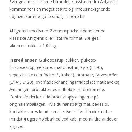
Sveriges mest elskede bilmodel, klassikeren fra Ahlgrens,
kommer her i en meget større og limousine-lignende
udgave. Samme gode smag – større bil!
Ahlgrens Limousiner Økonomipakke indeholder de
klassiske Ahlgrens-biler i større format. Sælges i
økonomipakke à 1,02 kg.
Ingredienser:
Glukosesirup, sukker, glukose-
fruktosesirup, gelatine, maltodextrin, syre (E270),
vegetabilske olier (palme*, kokos), aromaer, farvestoffer
(E141, E120), overfladebehandlingsmiddel (carnaubavoks).
Ændringer i produkternes indhold kan forekomme.
Kontrollér derfor altid produktoplysningerne på
originalemballagen. Hvis du har spørgsmål, bedes du
kontakte vores kundeservice. Bedst før: Produktet har
mindst 4 ugers holdbarhed ved køb, medmindre andet er
angivet.