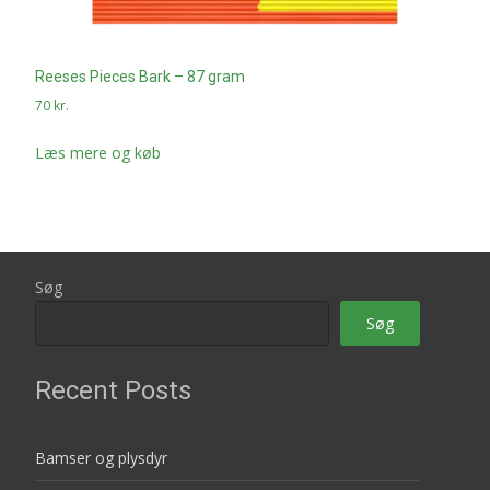
Reeses Pieces Bark – 87 gram
70
kr.
Læs mere og køb
Søg
Søg
Recent Posts
Bamser og plysdyr