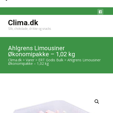
Clima.dk
Slik, chokolade, drikke og snacks
Ahlgrens Limousiner
Økonomipakke – 1,02 kg
Clima.dk
>
Varer
>
ERT Godis Bulk
>
Ahlgrens Limousiner
Økonomipakke – 1,02 kg